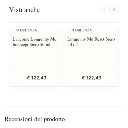
Visti anche
IN EVIDENZA
IN EVIDENZA
I
Lancome
Lancome
Bo
Lancome Longevity Md
Longevity Md Reset Siero
Bo
Intercept Siero 50 ml
50 ml
Pa
€ 122,43
€ 122,43
Recensioni del prodotto