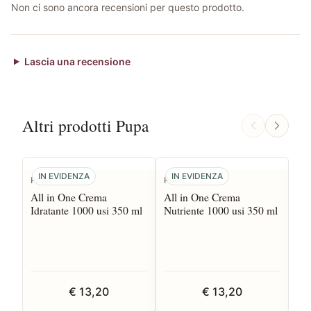
Non ci sono ancora recensioni per questo prodotto.
Lascia una recensione
Altri prodotti Pupa
IN EVIDENZA
IN EVIDENZA
I
Pupa
Pupa
Pu
All in One Crema
All in One Crema
Co
Idratante 1000 usi 350 ml
Nutriente 1000 usi 350 ml
Ill
ml
€ 13,20
€ 13,20