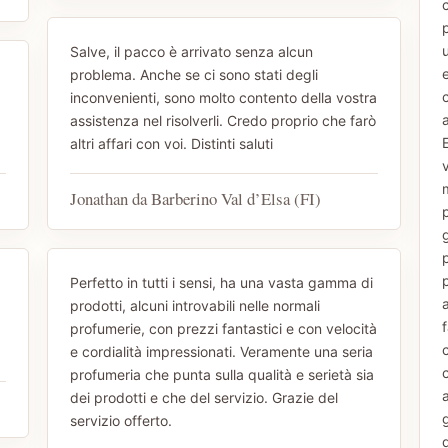
p
u
Salve, il pacco è arrivato senza alcun
e
problema. Anche se ci sono stati degli
inconvenienti, sono molto contento della vostra
a
assistenza nel risolverli. Credo proprio che farò
E
altri affari con voi. Distinti saluti
m
Jonathan da Barberino Val d’Elsa (FI)
p
p
Perfetto in tutti i sensi, ha una vasta gamma di
prodotti, alcuni introvabili nelle normali
f
profumerie, con prezzi fantastici e con velocità
e cordialità impressionati. Veramente una seria
profumeria che punta sulla qualità e serietà sia
dei prodotti e che del servizio. Grazie del
servizio offerto.
d