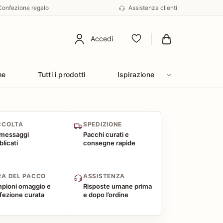
Confezione regalo
Assistenza clienti
Accedi
Preferiti
he
Tutti i prodotti
Ispirazione
CCOLTA
SPEDIZIONE
 messaggi
Pacchi curati e
licati
consegne rapide
RA DEL PACCO
ASSISTENZA
pioni omaggio e
Risposte umane prima
fezione curata
e dopo l’ordine