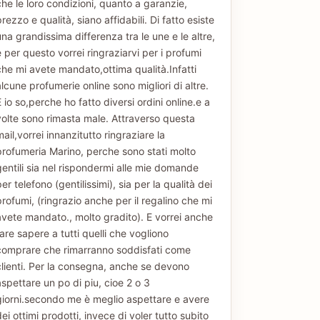
che le loro condizioni, quanto a garanzie,
rezzo e qualità, siano affidabili. Di fatto esiste
na grandissima differenza tra le une e le altre,
 per questo vorrei ringraziarvi per i profumi
che mi avete mandato,ottima qualità.Infatti
lcune profumerie online sono migliori di altre.
 io so,perche ho fatto diversi ordini online.e a
volte sono rimasta male. Attraverso questa
ail,vorrei innanzitutto ringraziare la
profumeria Marino, perche sono stati molto
gentili sia nel rispondermi alle mie domande
er telefono (gentilissimi), sia per la qualità dei
rofumi, (ringrazio anche per il regalino che mi
avete mandato., molto gradito). E vorrei anche
are sapere a tutti quelli che vogliono
comprare che rimarranno soddisfati come
clienti. Per la consegna, anche se devono
aspettare un po di piu, cioe 2 o 3
giorni.secondo me è meglio aspettare e avere
ei ottimi prodotti, invece di voler tutto subito