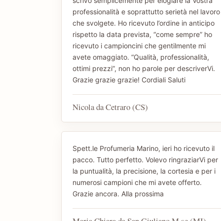
scrivo semplicemente per elogiare la Vostra
professionalità e soprattutto serietà nel lavoro
che svolgete. Ho ricevuto l’ordine in anticipo
rispetto la data prevista, “come sempre” ho
ricevuto i campioncini che gentilmente mi
avete omaggiato. “Qualità, professionalità,
ottimi prezzi”, non ho parole per descriverVi.
Grazie grazie grazie! Cordiali Saluti
Nicola da Cetraro (CS)
Spett.le Profumeria Marino, ieri ho ricevuto il
pacco. Tutto perfetto. Volevo ringraziarVi per
la puntualità, la precisione, la cortesia e per i
numerosi campioni che mi avete offerto.
Grazie ancora. Alla prossima
Maria Chiara da San Giuliano M.se (MI)