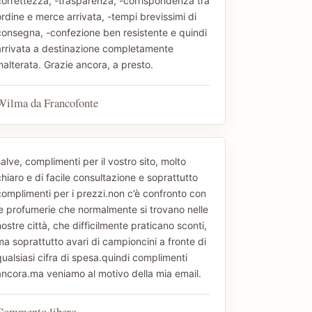
correttezza, -trasparenza, -corrispondenza tra
ordine e merce arrivata, -tempi brevissimi di
consegna, -confezione ben resistente e quindi
arrivata a destinazione completamente
nalterata. Grazie ancora, a presto.
Wilma da Francofonte
alve, complimenti per il vostro sito, molto
hiaro e di facile consultazione e soprattutto
complimenti per i prezzi.non c’è confronto con
le profumerie che normalmente si trovano nelle
ostre città, che difficilmente praticano sconti,
ma soprattutto avari di campioncini a fronte di
qualsiasi cifra di spesa.quindi complimenti
ancora.ma veniamo al motivo della mia email.
Commento libero