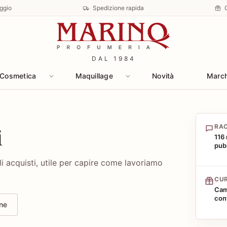
ggio
Spedizione rapida
DAL 1984
Cosmetica
Maquillage
Novità
Marc
i
RA
116
pubb
i acquisti, utile per capire come lavoriamo
CU
Cam
con
one