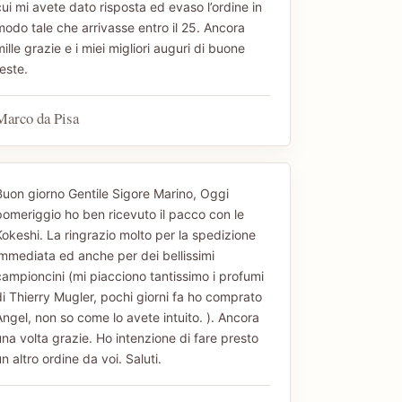
ui mi avete dato risposta ed evaso l’ordine in
modo tale che arrivasse entro il 25. Ancora
ille grazie e i miei migliori auguri di buone
este.
Marco da Pisa
Buon giorno Gentile Sigore Marino, Oggi
pomeriggio ho ben ricevuto il pacco con le
Kokeshi. La ringrazio molto per la spedizione
immediata ed anche per dei bellissimi
campioncini (mi piacciono tantissimo i profumi
di Thierry Mugler, pochi giorni fa ho comprato
Angel, non so come lo avete intuito. ). Ancora
una volta grazie. Ho intenzione di fare presto
n altro ordine da voi. Saluti.