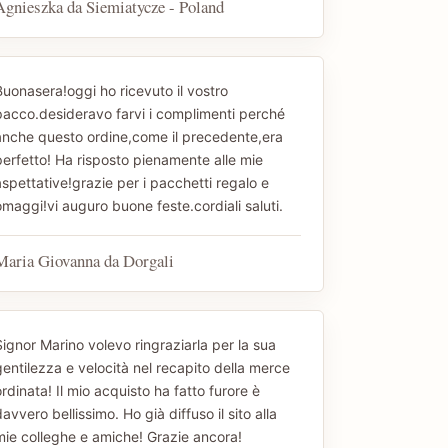
Agnieszka da Siemiatycze - Poland
Buonasera!oggi ho ricevuto il vostro
pacco.desideravo farvi i complimenti perché
anche questo ordine,come il precedente,era
perfetto! Ha risposto pienamente alle mie
aspettative!grazie per i pacchetti regalo e
omaggi!vi auguro buone feste.cordiali saluti.
Maria Giovanna da Dorgali
Signor Marino volevo ringraziarla per la sua
gentilezza e velocità nel recapito della merce
rdinata! Il mio acquisto ha fatto furore è
avvero bellissimo. Ho già diffuso il sito alla
mie colleghe e amiche! Grazie ancora!