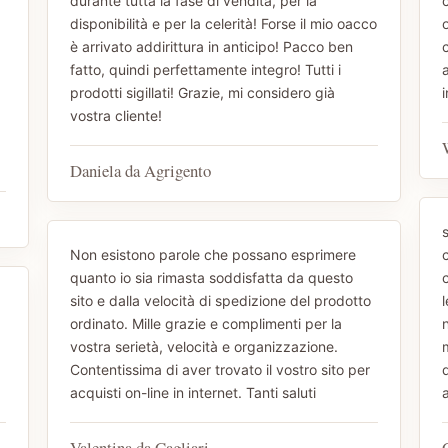
durante tutta la fase di vendita, per la
disponibilità e per la celerità! Forse il mio oacco
è arrivato addirittura in anticipo! Pacco ben
fatto, quindi perfettamente integro! Tutti i
prodotti sigillati! Grazie, mi considero già
i
vostra cliente!
Daniela da Agrigento
s
Non esistono parole che possano esprimere
c
quanto io sia rimasta soddisfatta da questo
sito e dalla velocità di spedizione del prodotto
ordinato. Mille grazie e complimenti per la
n
vostra serietà, velocità e organizzazione.
Contentissima di aver trovato il vostro sito per
acquisti on-line in internet. Tanti saluti
Valentina da Cagliari