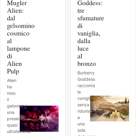
Mugler
Goddess:
Alien:
tre
dal
sfumature
gelsomino
di
cosmico
vaniglia,
al
dalla
lampone
luce
di
al
Alien
bronzo
Pulp
Burberry
Goddess
Alien
racconta
ha
la
reso
vaniglia
il
senza
gelsomino
ridurla
una
a
presenza
una
quasi
sola
ultraterrena: