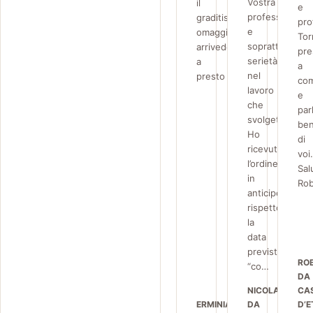
Vostra
il
e
professionalità
graditissimo
pro
e
omaggio
Tor
soprattutto
arrivederci
pre
serietà
a
a
nel
presto
co
lavoro
e
che
par
svolgete.
be
Ho
di
ricevuto
voi
l’ordine
Sal
in
Rob
anticipo
rispetto
la
data
prevista,
RO
“co…
DA
NICOLA
CA
ERMINIA
DA
D’E