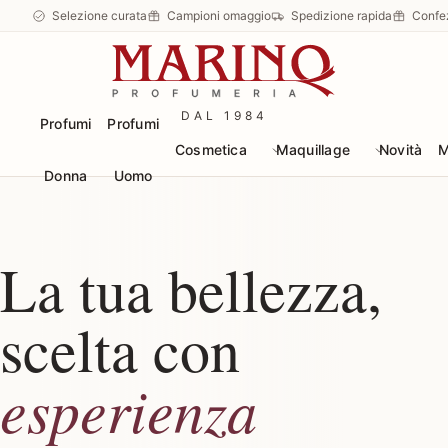
Selezione curata
Campioni omaggio
Spedizione rapida
Confe
DAL 1984
Profumi
Profumi
Cosmetica
Maquillage
Novità
M
Donna
Uomo
La tua bellezza,
scelta con
esperienza