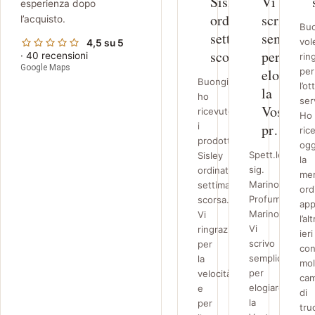
Sisley
Vi
esperienza dopo
ordinati
scrivo
l’acquisto.
Buo
settimana
semplice
vol
4,5 su 5
scorsa.
per
· 40 recensioni
rin
Google Maps
elogiare
per
Buongiorno,
l’o
la
ho
ser
Vostra
ricevuto
Ho
i
pr…
ric
prodotti
ogg
Spett.le
Sisley
la
sig.
ordinati
mer
Marino/Staff
settimana
ord
Profumeria
scorsa.
ap
Marino,
Vi
l’al
Vi
ringrazio
ieri
scrivo
per
co
semplicement
la
mol
per
velocità
cam
elogiare
e
di
la
per
tru