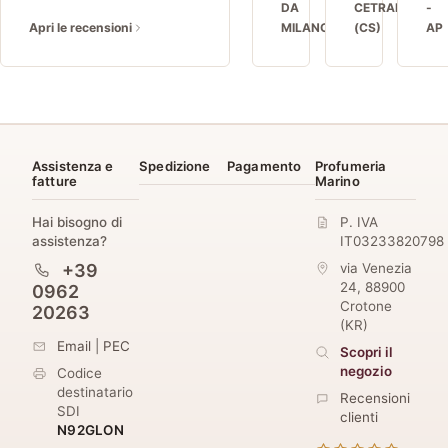
DA
CETRARO
-
Apri le recensioni
MILANO
(CS)
AP
Assistenza e
Spedizione
Pagamento
Profumeria
fatture
Marino
Hai bisogno di
P. IVA
assistenza?
IT03233820798
+39
via Venezia
24
,
88900
0962
Crotone
20263
(
KR
)
Email
|
PEC
Scopri il
negozio
Codice
destinatario
Recensioni
SDI
clienti
N92GLON