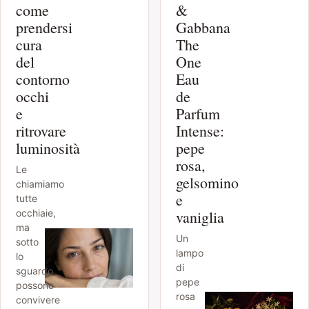
come
&
prendersi
Gabbana
cura
The
del
One
contorno
Eau
occhi
de
e
Parfum
ritrovare
Intense:
luminosità
pepe
rosa,
Le
gelsomino
chiamiamo
e
tutte
occhiaie,
vaniglia
ma
Un
sotto
lampo
lo
di
sguardo
pepe
possono
rosa
convivere