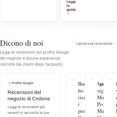
Leggi
la
guida
Dicono di noi
Lascia una recensione
Leggi le recensioni sul profilo Google
del negozio e alcune esperienze
raccolte dai clienti dopo l’acquisto.
Buongiorno,
Spett.le
Profilo Google
ho
sig.
Recensioni del
ricevuto
Marino/S
negozio di Crotone
i
Profumer
Leggi le recensioni più
prodotti
Marino,
recenti e racconta la tua