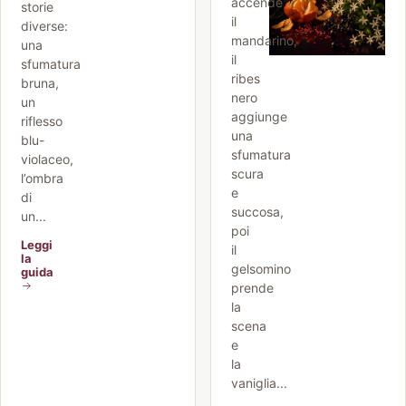
accende
storie
il
diverse:
mandarino,
una
il
sfumatura
ribes
bruna,
nero
un
aggiunge
riflesso
una
blu-
sfumatura
violaceo,
scura
l’ombra
e
di
succosa,
un...
poi
Leggi
il
la
gelsomino
guida
prende
la
scena
e
la
vaniglia...