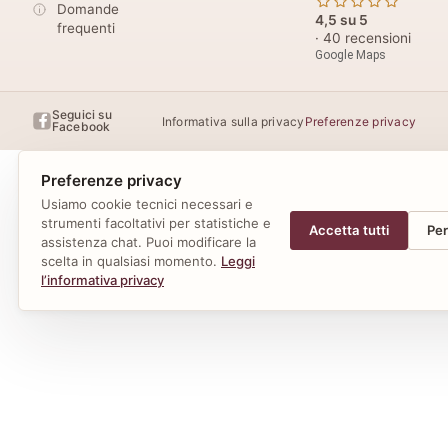
Domande
4,5 su 5
frequenti
· 40 recensioni
Google Maps
Seguici su
Informativa sulla privacy
Preferenze privacy
Facebook
Preferenze privacy
Usiamo cookie tecnici necessari e
strumenti facoltativi per statistiche e
Accetta tutti
Per
assistenza chat. Puoi modificare la
scelta in qualsiasi momento.
Leggi
l’informativa privacy