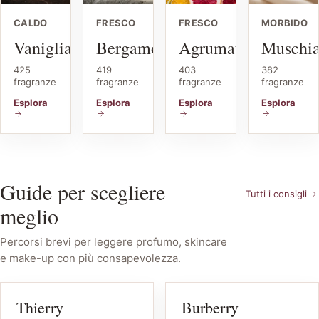
CALDO
FRESCO
FRESCO
MORBIDO
Vaniglia
Bergamotto
Agrumato
Muschia
425
419
403
382
fragranze
fragranze
fragranze
fragranze
Esplora
Esplora
Esplora
Esplora
Guide per scegliere
Tutti i consigli
meglio
Percorsi brevi per leggere profumo, skincare
e make-up con più consapevolezza.
Thierry
Burberry