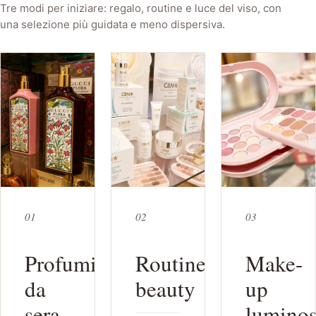
Tre modi per iniziare: regalo, routine e luce del viso, con
una selezione più guidata e meno dispersiva.
01
02
03
Profumi
Routine
Make-
da
beauty
up
sera
lumino