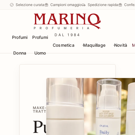
Selezione curata
Campioni omaggio
Spedizione rapida
Confe
DAL 1984
Profumi
Profumi
Cosmetica
Maquillage
Novità
M
Donna
Uomo
MAKE-UP E
TRATTAMENTI
Pupa