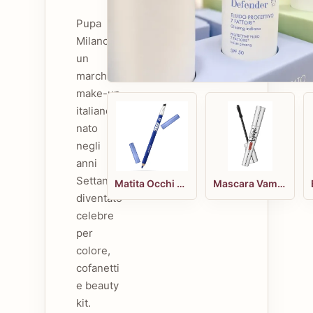
Pupa
Milano è
un
marchio
make-up
italiano
nato
negli
anni
Settanta,
Matita Occhi Multiplay 1.2 g
Mascara Vamp 9 ml
diventato
celebre
per
colore,
cofanetti
e beauty
kit.