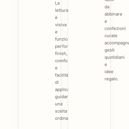
La
da
lettura
abbinare
è
e
visiva
confezioni
e
curate
funzionale:
accompagn
performance,
gesti
finish,
quotidiani
comfort
e
e
idee
facilità
regalo.
di
applicazione
guidano
una
scelta
ordinata.