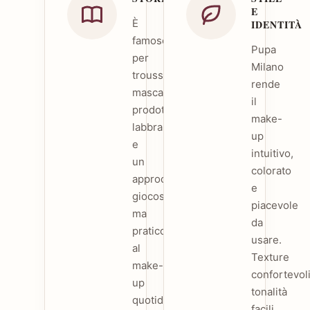
E
È
IDENTITÀ
famoso
Pupa
per
Milano
trousse,
rende
mascara,
il
prodotti
make-
labbra
up
e
intuitivo,
un
colorato
approccio
e
giocoso
piacevole
ma
da
pratico
usare.
al
Texture
make-
confortevoli
up
tonalità
quotidiano.
facili