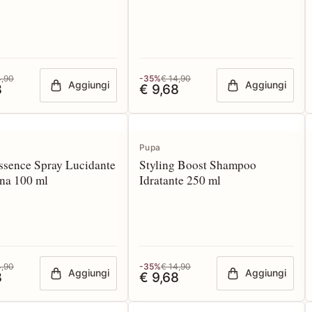
4,90
-35%
€ 14,90
Aggiungi
Aggiungi
8
€ 9,68
Pupa
ssence Spray Lucidante
Styling Boost Shampoo
na 100 ml
Idratante 250 ml
4,90
-35%
€ 14,90
Aggiungi
Aggiungi
8
€ 9,68