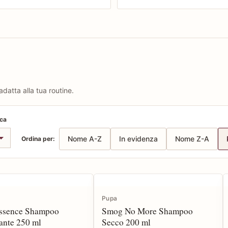
adatta alla tua routine.
rca
Nome A-Z
In evidenza
Nome Z-A
Ordina per:
Pupa
ssence Shampoo
Smog No More Shampoo
ante 250 ml
Secco 200 ml