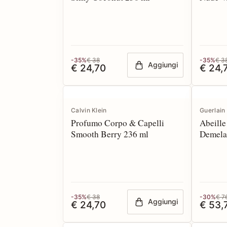
-35%
€ 38
-35%
€ 3
Aggiungi
€ 24,70
€ 24,
Calvin Klein
Guerlain
Profumo Corpo & Capelli
Abeille
Smooth Berry 236 ml
Demela
Repulp
-35%
€ 38
-30%
€ 7
Aggiungi
€ 24,70
€ 53,