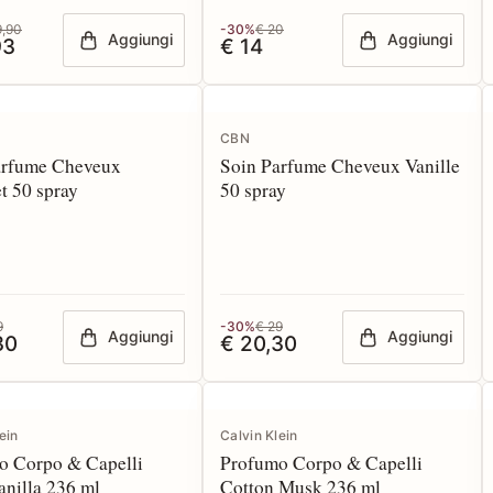
9,90
-30%
€ 20
Aggiungi
Aggiungi
93
€ 14
CBN
arfume Cheveux
Soin Parfume Cheveux Vanille
t 50 spray
50 spray
9
-30%
€ 29
Aggiungi
Aggiungi
30
€ 20,30
ein
Calvin Klein
o Corpo & Capelli
Profumo Corpo & Capelli
nilla 236 ml
Cotton Musk 236 ml