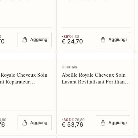
8
-35%
€ 38
Aggiungi
Aggiungi
70
€ 24,70
Guerlain
 Royale Cheveux Soin
Abeille Royale Cheveux Soin
nt Reparateur
Lavant Revitalisant Fortifiant
ant 290 ml
290 ml
6,80
-30%
€ 76,80
Aggiungi
Aggiungi
76
€ 53,76