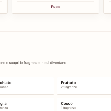
Pupa
ione e scopri le fragranze in cui diventano
chiato
Fruttato
granze
2 fragranze
glia
Cocco
granza
1 fragranza