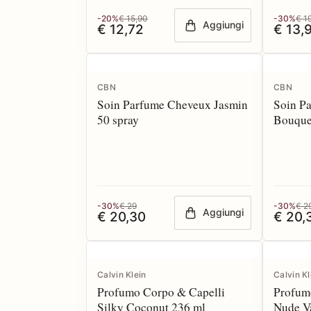
-20%
€ 15,90
-30%
€ 1
Aggiungi
€ 12,72
€ 13,
CBN
CBN
Soin Parfume Cheveux Jasmin
Soin P
50 spray
Bouque
-30%
€ 29
-30%
€ 2
Aggiungi
€ 20,30
€ 20,
Calvin Klein
Calvin Kl
Profumo Corpo & Capelli
Profum
Silky Coconut 236 ml
Nude Va