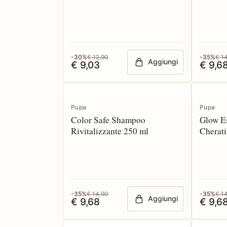
-30%
€ 12,90
-35%
€ 1
Aggiungi
€ 9,03
€ 9,6
Pupa
Pupa
Color Safe Shampoo
Glow E
Rivitalizzante 250 ml
Cherati
-35%
€ 14,90
-35%
€ 1
Aggiungi
€ 9,68
€ 9,6