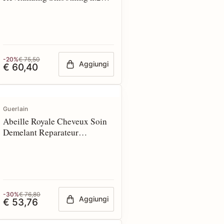
200 ml
-20%
€ 75,50
Aggiungi
€ 60,40
Guerlain
Abeille Royale Cheveux Soin
Demelant Reparateur
Repulpant 290 ml
-30%
€ 76,80
Aggiungi
€ 53,76