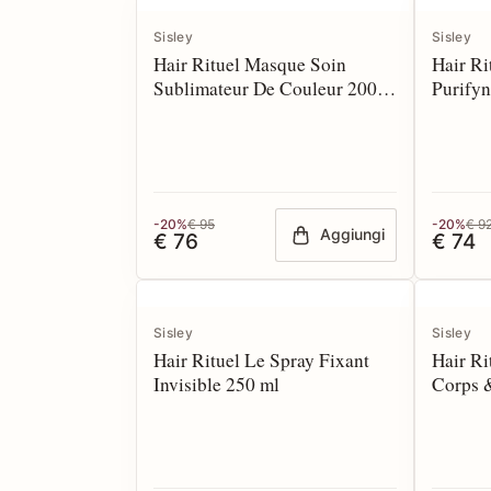
Sisley
Sisley
Hair Rituel Masque Soin
Hair R
Sublimateur De Couleur 200
Purify
ml
-20%
€ 95
-20%
€ 9
Aggiungi
€ 76
€ 74
Sisley
Sisley
Hair Rituel Le Spray Fixant
Hair Ri
Invisible 250 ml
Corps 