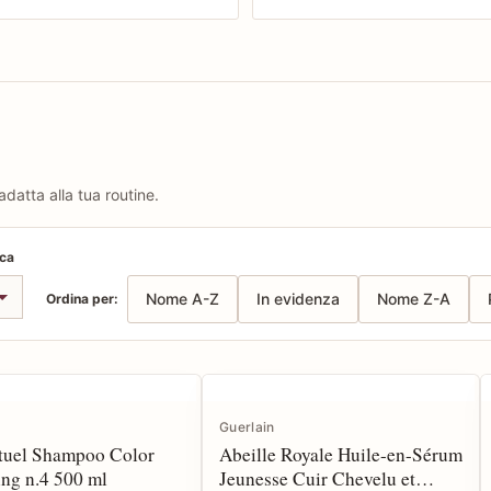
adatta alla tua routine.
rca
Nome A-Z
In evidenza
Nome Z-A
Ordina per:
Guerlain
ituel Shampoo Color
Abeille Royale Huile-en-Sérum
ing n.4 500 ml
Jeunesse Cuir Chevelu et