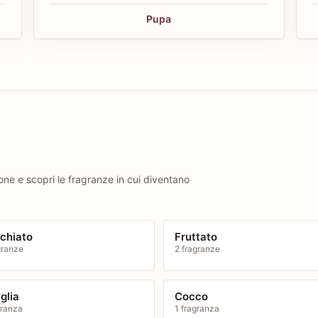
Pupa
ione e scopri le fragranze in cui diventano
chiato
Fruttato
granze
2 fragranze
glia
Cocco
granza
1 fragranza