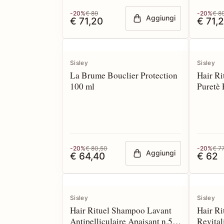
-20%
€ 89
-20%
€ 8
Aggiungi
€ 71,20
€ 71,
Sisley
Sisley
La Brume Bouclier Protection
Hair Ri
100 ml
Puretè 
ml
-20%
€ 80,50
-20%
€ 7
Aggiungi
€ 64,40
€ 62
Sisley
Sisley
Hair Rituel Shampoo Lavant
Hair R
Antipelliculaire Apaisant n.5
Revital