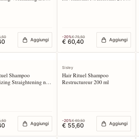
ml
5,50
-20%
€ 75,50
Aggiungi
Aggiungi
40
€ 60,40
Sisley
ituel Shampoo
Hair Rituel Shampoo
izing Straightening n.3
Restructureur 200 ml
5,50
-20%
€ 69,50
Aggiungi
Aggiungi
40
€ 55,60