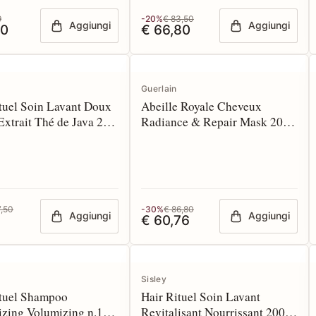
9
-20%
€ 83,50
Aggiungi
Aggiungi
20
€ 66,80
Guerlain
tuel Soin Lavant Doux
Abeille Royale Cheveux
Extrait Thé de Java 200
Radiance & Repair Mask 200
ml
7,50
-30%
€ 86,80
Aggiungi
Aggiungi
€ 60,76
Sisley
ituel Shampoo
Hair Rituel Soin Lavant
izing Volumizing n.1
Revitalisant Nourrissant 200