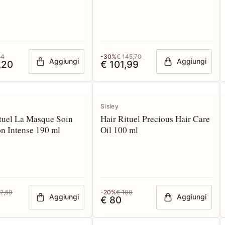
Cheveux 50 ml
54
-30%
€ 145,70
Aggiungi
Aggiungi
,20
€ 101,99
Sisley
tuel La Masque Soin
Hair Rituel Precious Hair Care
on Intense 190 ml
Oil 100 ml
12,50
-20%
€ 100
Aggiungi
Aggiungi
€ 80