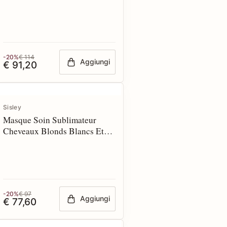
ml
-20%
€ 114
Aggiungi
€ 91,20
Sisley
Masque Soin Sublimateur
Cheveaux Blonds Blancs Et
Gris 200 ml
-20%
€ 97
Aggiungi
€ 77,60