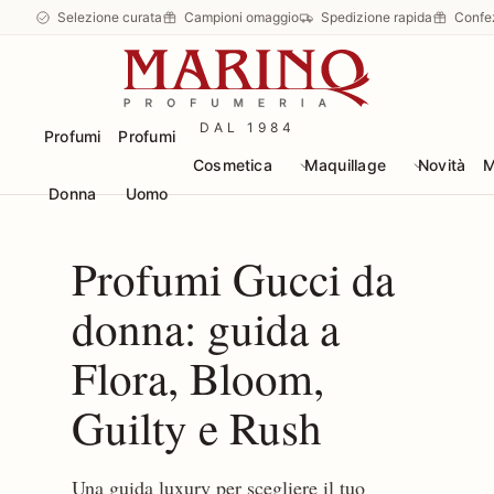
Selezione curata
Campioni omaggio
Spedizione rapida
Confe
DAL 1984
Profumi
Profumi
Cosmetica
Maquillage
Novità
M
Donna
Uomo
Profumi Gucci da
donna: guida a
Flora, Bloom,
Guilty e Rush
Una guida luxury per scegliere il tuo