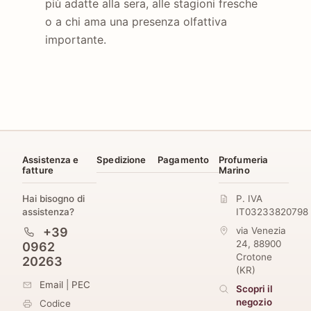
più adatte alla sera, alle stagioni fresche
o a chi ama una presenza olfattiva
importante.
Assistenza e
Spedizione
Pagamento
Profumeria
fatture
Marino
Hai bisogno di
P. IVA
assistenza?
IT03233820798
+39
via Venezia
24
,
88900
0962
Crotone
20263
(
KR
)
Email
|
PEC
Scopri il
negozio
Codice