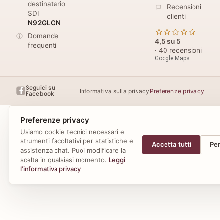
destinatario
Recensioni
SDI
clienti
N92GLON
Domande
4,5 su 5
frequenti
· 40 recensioni
Google Maps
Seguici su
Informativa sulla privacy
Preferenze privacy
Facebook
Preferenze privacy
Usiamo cookie tecnici necessari e
strumenti facoltativi per statistiche e
Accetta tutti
Per
assistenza chat. Puoi modificare la
scelta in qualsiasi momento.
Leggi
l’informativa privacy