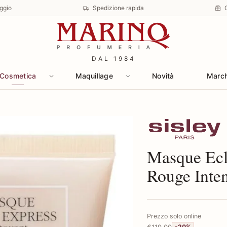
ggio
Spedizione rapida
DAL 1984
Cosmetica
Maquillage
Novità
Marc
Scopri i prodotti 
Masque Ecl
Rouge Inten
Prezzo solo online
€119,00
-20%