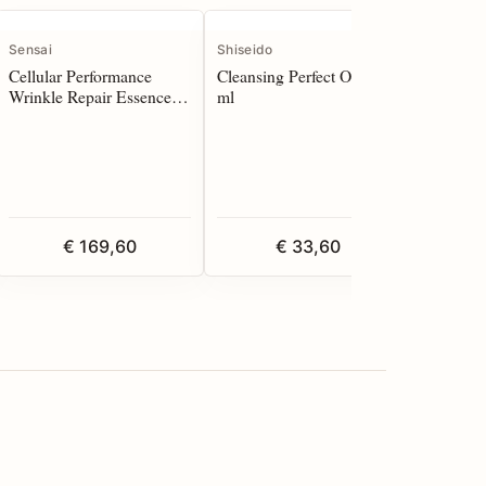
Sensai
Shiseido
Clarins
Cellular Performance
Cleansing Perfect Oil 180
Extra Fir
Wrinkle Repair Essence
ml
pelli 50 
40 ml
€ 169,60
€ 33,60