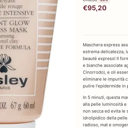
€95,20
Maschera express ass
estrema delicatezza, l
beauté express! Il for
e bianche associate agl
Cinorrodo), e oli esse
eliminare le impurità c
pulire l'epidermide in
In 5 minuti, questa ma
alla pelle luminosità e
non secca ed evita le s
idrolipidico della pelle
radioso, mat e omogene