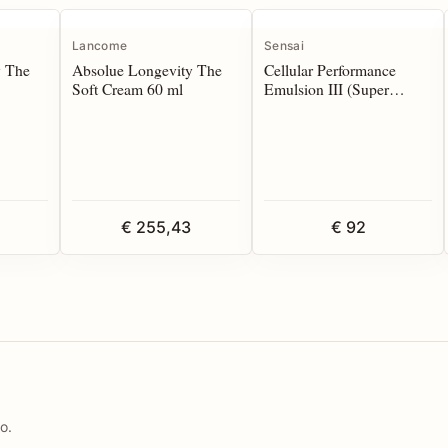
Lancome
Sensai
y The
Absolue Longevity The
Cellular Performance
Soft Cream 60 ml
Emulsion III (Super
Moist) 100 ml
€ 255,43
€ 92
o.