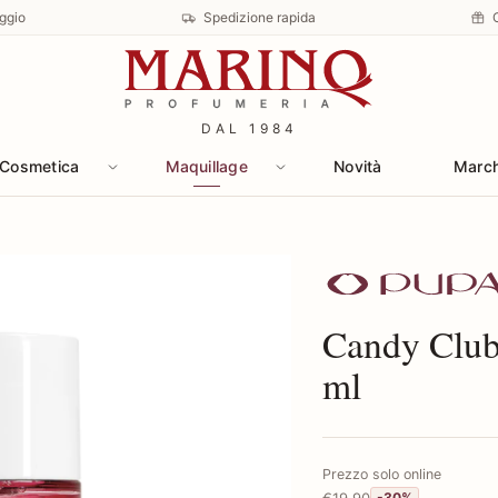
ggio
Spedizione rapida
DAL 1984
Cosmetica
Maquillage
Novità
Marc
Scopri i prodotti
Candy Clu
ml
Prezzo solo online
€19,90
-30%