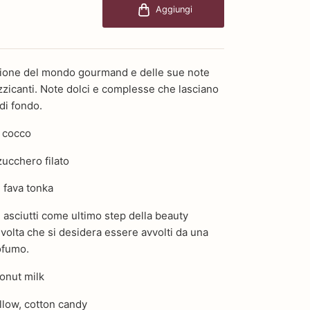
Aggiungi
zione del mondo gourmand e delle sue note
uzzicanti. Note dolci e complesse che lasciano
 di fondo.
i cocco
ucchero filato
 fava tonka
i asciutti come ultimo step della beauty
 volta che si desidera essere avvolti da una
ofumo.
conut milk
low, cotton candy