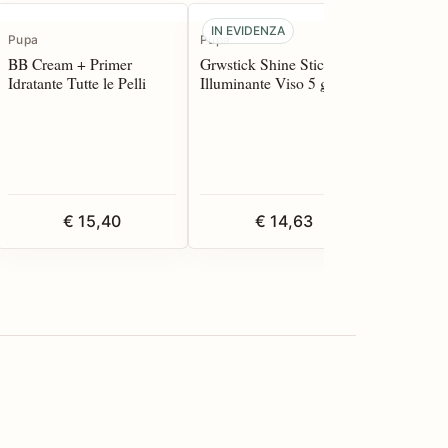
IN EVIDENZA
Pupa
Pupa
Pupa
BB Cream + Primer
Grwstick Shine Stick
Midnight
Idratante Tutte le Pelli
Illuminante Viso 5 g.
Struccan
€ 15,40
€ 14,63