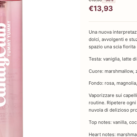
€13,93
Una nuova interpreta
dolci, avvolgenti e st
spazio una scia fiorita
Testa: vaniglia, latte d
Cuore: marshmallow, z
Fondo: rosa, magnolia,
Vaporizzare sui capell
routine. Ripetere ogni
nuvola di delizioso pr
Top notes: vanilla, co
Heart notes: marshmal