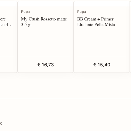
Pupa
Pupa
ere
My Crush Rossetto matte
BB Cream + Primer
ica 40
3,5 g.
Idratante Pelle Mista
€ 16,73
€ 15,40
o.