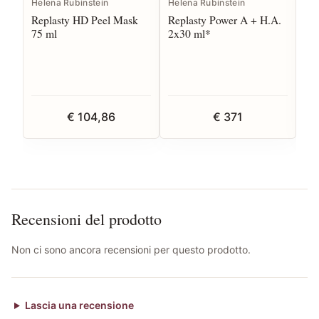
Helena Rubinstein
Helena Rubinstein
CB
Replasty HD Peel Mask
Replasty Power A + H.A.
Ag
75 ml
2x30 ml*
Se
€ 104,86
€ 371
Recensioni del prodotto
Non ci sono ancora recensioni per questo prodotto.
Lascia una recensione