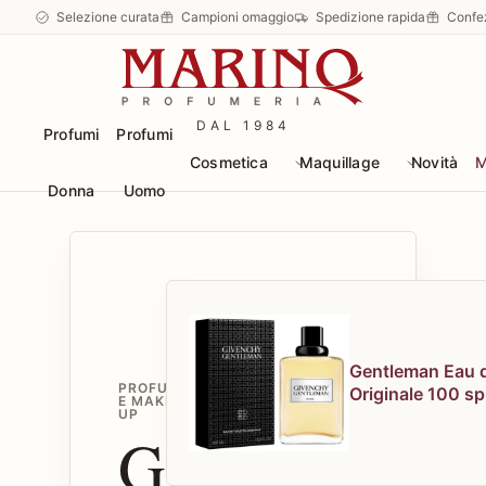
Selezione curata
Campioni omaggio
Spedizione rapida
Confe
DAL 1984
Profumi
Profumi
Cosmetica
Maquillage
Novità
M
Donna
Uomo
Gentleman Eau d
PROFUMI
Originale 100 sp
E MAKE-
UP
Givenchy