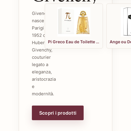
Givenchy
nasce a
Parigi nel
1952 con
Pi Greco Eau de Toilette 100 spray
Hubert de
Givenchy,
couturier
legato a
eleganza,
aristocrazia
e
modernità.
Scopri i prodotti