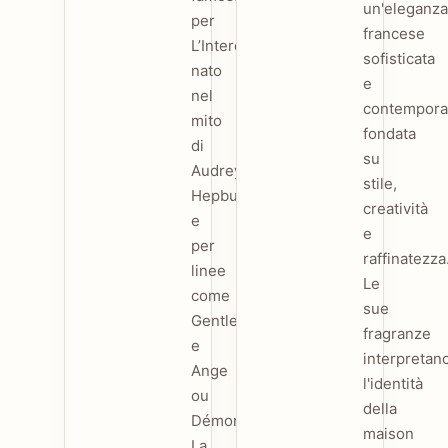
un'eleganza
per
francese
L’Interdit,
sofisticata
nato
e
nel
contempora
mito
fondata
di
su
Audrey
stile,
Hepburn,
creatività
e
e
per
raffinatezza
linee
Le
come
sue
Gentleman
fragranze
e
interpretan
Ange
l'identità
ou
della
Démon.
maison
La