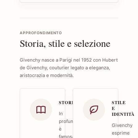
APPROFONDIMENTO
Storia, stile e selezione
Givenchy nasce a Parigi nel 1952 con Hubert
de Givenchy, couturier legato a eleganza,
aristocrazia e modernità.
STORIA
STILE
E
In
IDENTITÀ
profumeria
Givenchy
è
esprime
famosa