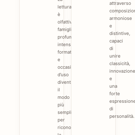
attraverso
lettura
composizio
è
armoniose
olfattiva:
e
famiglie
distintive,
profumate,
capaci
intensità,
di
formati
unire
e
classicità,
occasioni
innovazion
d’uso
e
diventano
una
il
forte
modo
espression
più
di
semplice
personalità.
per
riconoscere
la