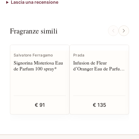
Lascia una recensione
Fragranze simili
Salvatore Ferragamo
Prada
Pa
Signorina Misteriosa Eau
Infusion de Fleur
La
de Parfum 100 spray*
d’Oranger Eau de Parfum
Pa
100 spray
€ 91
€ 135