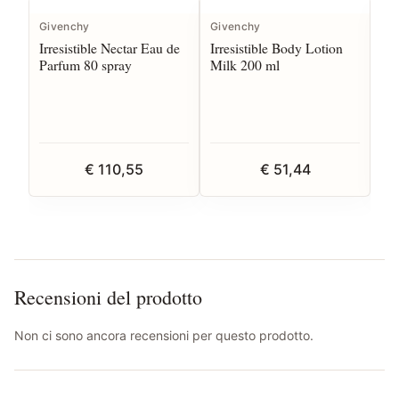
Givenchy
Givenchy
Gi
Irresistible Nectar Eau de
Irresistible Body Lotion
Sk
Parfum 80 spray
Milk 200 ml
ml
€ 110,55
€ 51,44
Recensioni del prodotto
Non ci sono ancora recensioni per questo prodotto.