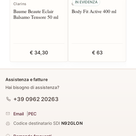
IN EVIDENZA
Clarins
Clarins
Cla
Baume Beaute Eclair
Body Fit Active 400 ml
Br
Balsamo Tensore 50 ml
Em
€ 34,30
€ 63
Assistenza e fatture
Hai bisogno di assistenza?
+39 0962 20263
Email
|
PEC
Codice destinatario SDI
N92GLON