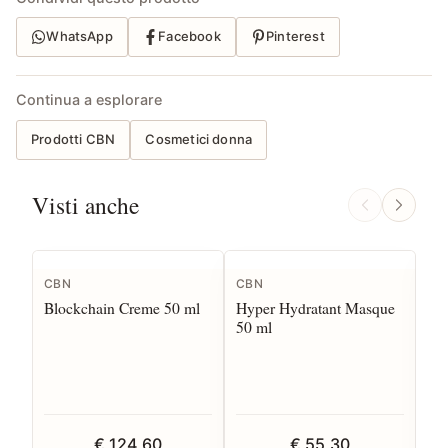
WhatsApp
Facebook
Pinterest
Continua a esplorare
Prodotti CBN
Cosmetici donna
Visti anche
T
CBN
CBN
CB
Blockchain Creme 50 ml
Hyper Hydratant Masque
Bl
50 ml
€ 124,60
€ 55,30