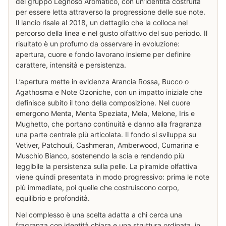
del gruppo Legnoso Aromatico, con un’identità costruita
per essere letta attraverso la progressione delle sue note.
Il lancio risale al 2018, un dettaglio che la colloca nel
percorso della linea e nel gusto olfattivo del suo periodo. Il
risultato è un profumo da osservare in evoluzione:
apertura, cuore e fondo lavorano insieme per definire
carattere, intensità e persistenza.
L’apertura mette in evidenza Arancia Rossa, Bucco o
Agathosma e Note Ozoniche, con un impatto iniziale che
definisce subito il tono della composizione. Nel cuore
emergono Menta, Menta Speziata, Mela, Melone, Iris e
Mughetto, che portano continuità e danno alla fragranza
una parte centrale più articolata. Il fondo si sviluppa su
Vetiver, Patchouli, Cashmeran, Amberwood, Cumarina e
Muschio Bianco, sostenendo la scia e rendendo più
leggibile la persistenza sulla pelle. La piramide olfattiva
viene quindi presentata in modo progressivo: prima le note
più immediate, poi quelle che costruiscono corpo,
equilibrio e profondità.
Nel complesso è una scelta adatta a chi cerca una
fragranza con identità chiara e una struttura ordinata, in