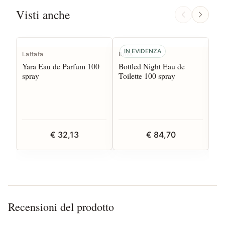
Visti anche
IN EVIDENZA
Lattafa
Boss
Bo
Yara Eau de Parfum 100
Bottled Night Eau de
Bot
spray
Toilette 100 spray
75
€ 32,13
€ 84,70
Recensioni del prodotto