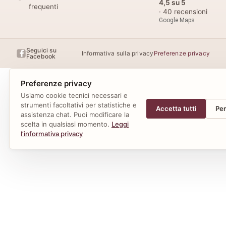
4,5 su 5
frequenti
· 40 recensioni
Google Maps
Seguici su
Informativa sulla privacy
Preferenze privacy
Facebook
Preferenze privacy
Usiamo cookie tecnici necessari e
strumenti facoltativi per statistiche e
Accetta tutti
Per
assistenza chat. Puoi modificare la
scelta in qualsiasi momento.
Leggi
l’informativa privacy