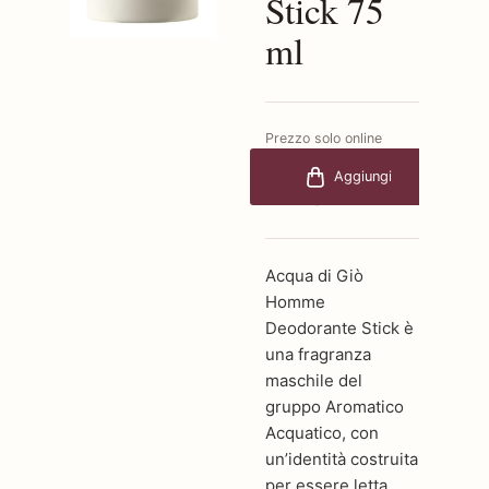
Stick 75
ml
Prezzo solo online
€48,80
-25%
Aggiungi
€36,60
Acqua di Giò
Homme
Deodorante Stick è
una fragranza
maschile del
gruppo Aromatico
Acquatico, con
un’identità costruita
per essere letta