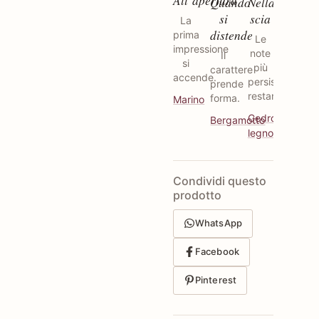
All’apertura
Quando
Nella
si
scia
La
distende
prima
Le
impressione
note
Il
si
più
carattere
accende.
persistenti
prende
restano.
forma.
Marino
Cedro
Bergamotto
legno
Condividi questo
prodotto
WhatsApp
Facebook
Pinterest