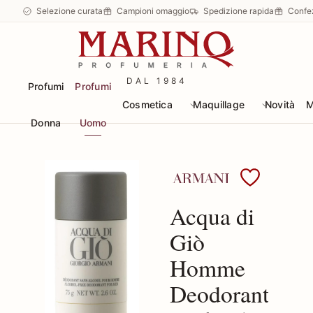
Selezione curata
Campioni omaggio
Spedizione rapida
Confe
DAL 1984
Profumi
Profumi
Cosmetica
Maquillage
Novità
M
Donna
Uomo
Scopri i prodotti Arman
Acqua di
Giò
Homme
Deodorante