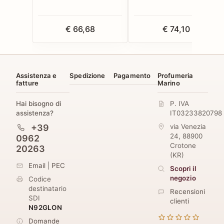
€ 66,68
€ 74,10
Assistenza e
Spedizione
Pagamento
Profumeria
fatture
Marino
Hai bisogno di
P. IVA
assistenza?
IT03233820798
+39
via Venezia
24
,
88900
0962
Crotone
20263
(
KR
)
Email
|
PEC
Scopri il
negozio
Codice
destinatario
Recensioni
SDI
clienti
N92GLON
Domande