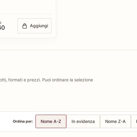
8
Aggiungi
60
ti, formati e prezzi. Puoi ordinare la selezione
Nome A-Z
In evidenza
Nome Z-A
Ordina per: