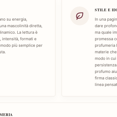
STILE E I
ano su energia,
In una pagin
na mascolinità diretta,
dare profond
inamico. La lettura è
ma quale im
, intensità, formati e
promessa co
l modo più semplice per
profumeria l
sta.
materie che 
modo in cui 
persistenza
profumo aiut
firma classi
linea pensat
UMERIA