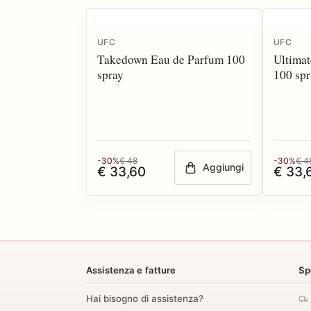
UFC
UFC
Takedown Eau de Parfum 100
Ultimat
spray
100 spr
-30%
€ 48
-30%
€ 4
Aggiungi
€ 33,60
€ 33,
Assistenza e fatture
Sp
Hai bisogno di assistenza?