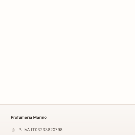
Profumeria Marino
P. IVA IT03233820798