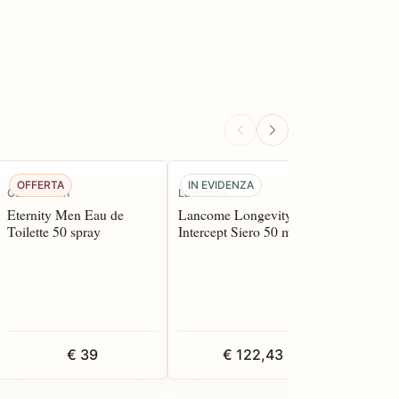
OFFERTA
IN EVIDENZA
IN EVI
Calvin Klein
Lancome
Lancome
Eternity Men Eau de
Lancome Longevity Md
Idole Pe
Toilette 50 spray
Intercept Siero 50 ml
de Parfu
€ 39
€ 122,43