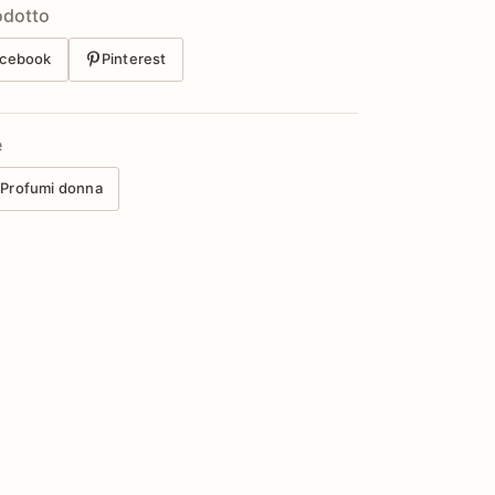
odotto
cebook
Pinterest
e
Profumi donna