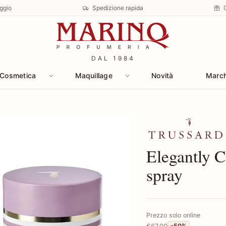
ggio
Spedizione rapida
DAL 1984
Cosmetica
Maquillage
Novità
Marc
Scopri i prodotti 
Elegantly 
spray
Prezzo solo online
€67,00
-50%