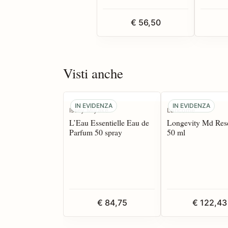
€ 56,50
Visti anche
IN EVIDENZA
IN EVIDENZA
Issey Miyake
Lancome
L’Eau Essentielle Eau de
Longevity Md Rese
Parfum 50 spray
50 ml
€ 84,75
€ 122,43