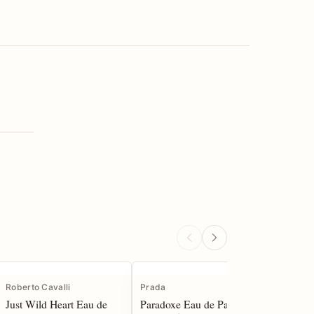
Roberto Cavalli
Prada
Versace
Just Wild Heart Eau de
Paradoxe Eau de Parfum
Pour Ho