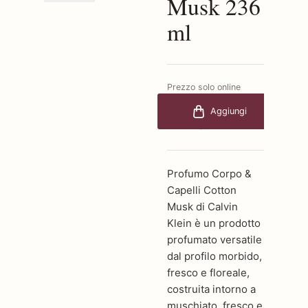
Musk 236
ml
Prezzo solo online
€38,00
-35%
Aggiungi
€24,70
Profumo Corpo &
Capelli Cotton
Musk di Calvin
Klein è un prodotto
profumato versatile
dal profilo morbido,
fresco e floreale,
costruita intorno a
muschiato, fresco e