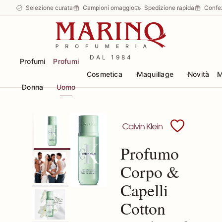
Selezione curata
Campioni omaggio
Spedizione rapida
Confe
DAL 1984
Profumi
Profumi
Cosmetica
Maquillage
Novità
M
Donna
Uomo
Scopri i prodotti Calvin
Profumo
Corpo &
Capelli
Cotton