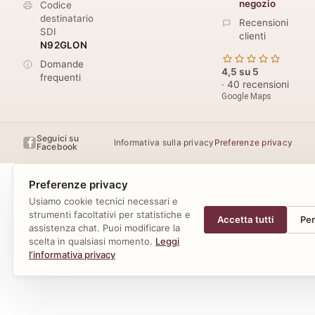
negozio
Codice
destinatario
Recensioni
SDI
clienti
N92GLON
Domande
4,5 su 5
frequenti
· 40 recensioni
Google Maps
Seguici su
Informativa sulla privacy
Preferenze privacy
Facebook
Preferenze privacy
Usiamo cookie tecnici necessari e
strumenti facoltativi per statistiche e
Accetta tutti
Per
assistenza chat. Puoi modificare la
scelta in qualsiasi momento.
Leggi
l’informativa privacy