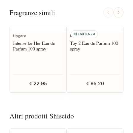
Fragranze simili
IN EVIDENZA
Ungaro
Moschino
La
Intense for Her Eau de
Toy 2 Eau de Parfum 100
Id
Parfum 100 spray
spray
Par
€ 22,95
€ 95,20
Altri prodotti Shiseido