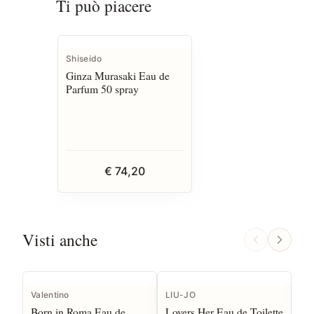
Ti può piacere
Shiseido
Ginza Murasaki Eau de
Parfum 50 spray
€ 74,20
Visti anche
I
Valentino
LIU-JO
Gu
Born in Roma Eau de
Lovers Her Eau de Toilette
Gu