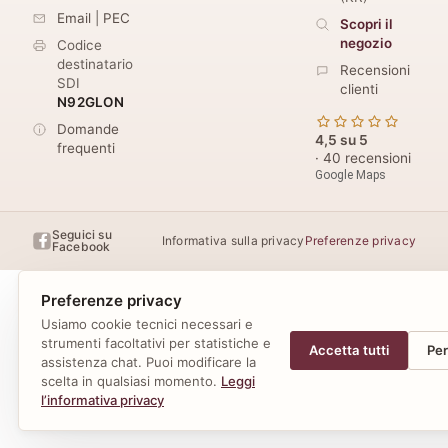
Email
|
PEC
Scopri il
negozio
Codice
destinatario
Recensioni
SDI
clienti
N92GLON
Domande
4,5 su 5
frequenti
· 40 recensioni
Google Maps
Seguici su
Informativa sulla privacy
Preferenze privacy
Facebook
Preferenze privacy
Usiamo cookie tecnici necessari e
strumenti facoltativi per statistiche e
Accetta tutti
Per
assistenza chat. Puoi modificare la
scelta in qualsiasi momento.
Leggi
l’informativa privacy