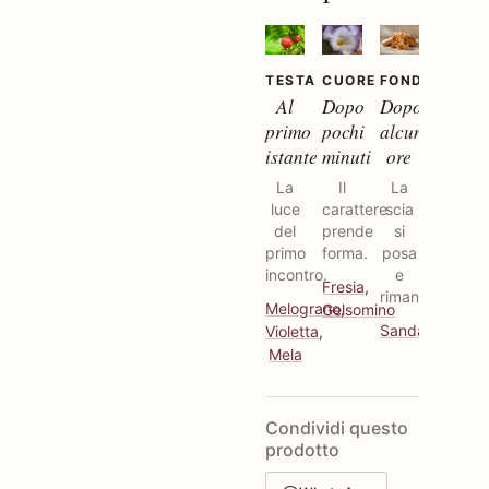
TESTA
CUORE
FONDO
Al
Dopo
Dopo
primo
pochi
alcune
istante
minuti
ore
La
Il
La
luce
carattere
scia
del
prende
si
primo
forma.
posa
incontro.
e
Fresia
,
rimane.
Melograno
,
Gelsomino
Sandalo
Violetta
,
Mela
Condividi questo
prodotto