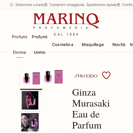
Selezione curata
Campioni omaggio
Spedizione rapida
Confe
DAL 1984
Profumi
Profumi
Cosmetica
Maquillage
Novità
M
Donna
Uomo
Scopri i prodotti Shise
Ginza
Murasaki
Eau de
Parfum