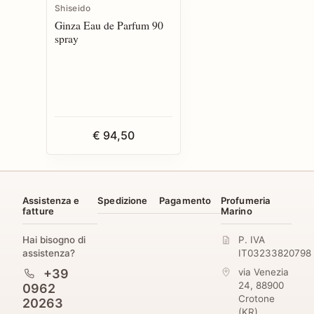
Shiseido
Ginza Eau de Parfum 90
spray
€ 94,50
Assistenza e
Spedizione
Pagamento
Profumeria
fatture
Marino
Hai bisogno di
P. IVA
assistenza?
IT03233820798
+39
via Venezia
24
,
88900
0962
Crotone
20263
(
KR
)