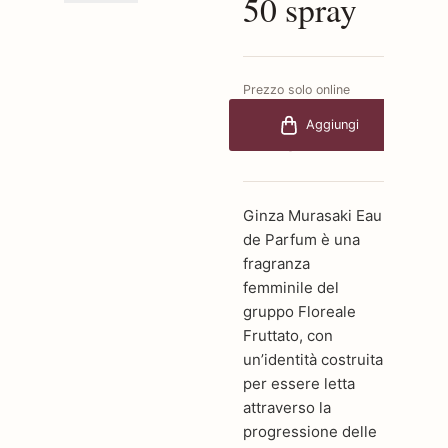
50 spray
Prezzo solo online
€106,00
-30%
Aggiungi
€74,20
Ginza Murasaki Eau
de Parfum è una
fragranza
femminile del
gruppo Floreale
Fruttato, con
un’identità costruita
per essere letta
attraverso la
progressione delle