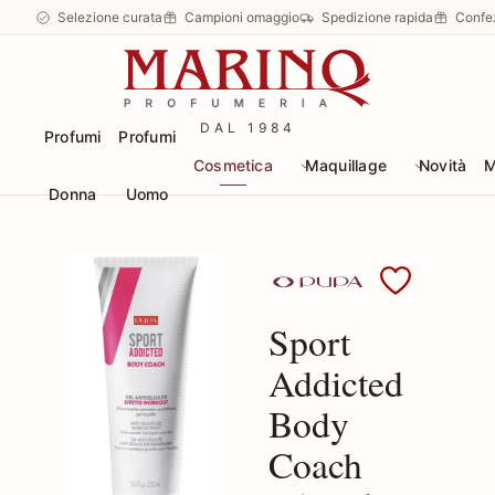
Selezione curata
Campioni omaggio
Spedizione rapida
Confe
DAL 1984
Profumi
Profumi
Cosmetica
Maquillage
Novità
M
Donna
Uomo
Scopri i prodotti Pupa
Sport
Addicted
Body
Coach