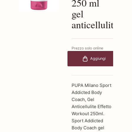
250 ml
gel
anticellulite
Prezzo solo online
€36,00
-35%
Aggiungi
€23,40
PUPA Milano Sport
Addicted Body
Coach, Gel
Anticellulite Effetto
Workout 250ml.
Sport Addicted
Body Coach gel