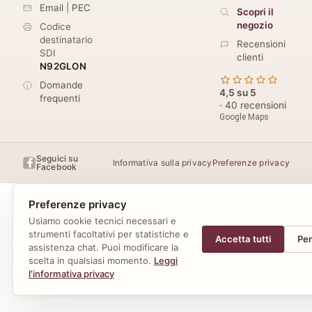
Email
|
PEC
Scopri il
negozio
Codice
destinatario
Recensioni
SDI
clienti
N92GLON
Domande
4,5 su 5
frequenti
· 40 recensioni
Google Maps
Seguici su
Informativa sulla privacy
Preferenze privacy
Facebook
Preferenze privacy
Usiamo cookie tecnici necessari e
strumenti facoltativi per statistiche e
Accetta tutti
Per
assistenza chat. Puoi modificare la
scelta in qualsiasi momento.
Leggi
l’informativa privacy