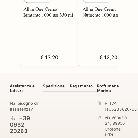
Pupa
Pupa
All in One Crema
All in One Crema
Idratante 1000 usi 350 ml
Nutriente 1000 usi 350 ml
€ 13,20
€ 13,20
Assistenza e
Spedizione
Pagamento
Profumeria
fatture
Marino
Hai bisogno di
P. IVA
assistenza?
IT03233820798
+39
via Venezia
24
,
88900
0962
Crotone
20263
(
KR
)