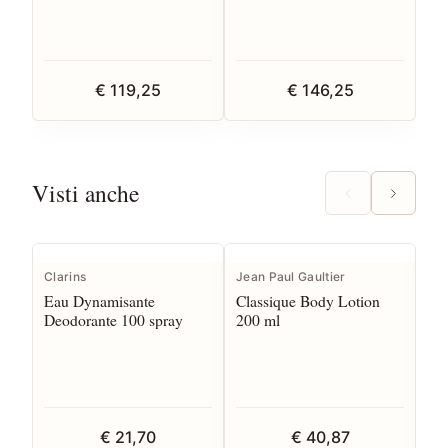
€ 119,25
€ 146,25
Visti anche
Clarins
Jean Paul Gaultier
Cla
Eau Dynamisante
Classique Body Lotion
Ea
Deodorante 100 spray
200 ml
sp
€ 21,70
€ 40,87