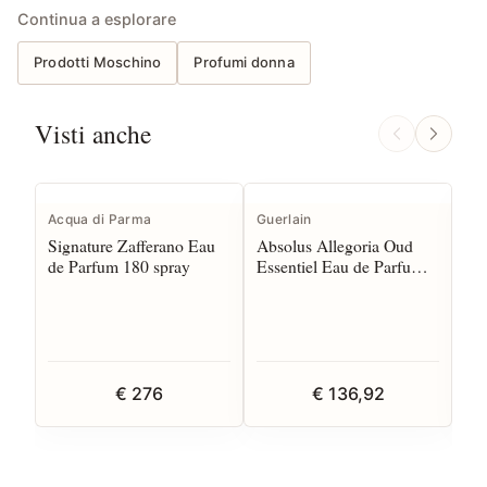
Continua a esplorare
Prodotti Moschino
Profumi donna
Visti anche
Acqua di Parma
Guerlain
Ac
Signature Zafferano Eau
Absolus Allegoria Oud
Co
de Parfum 180 spray
Essentiel Eau de Parfum
Co
125 spray
€ 276
€ 136,92