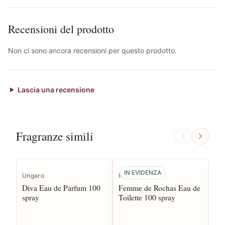
Recensioni del prodotto
Non ci sono ancora recensioni per questo prodotto.
Lascia una recensione
Fragranze simili
IN EVIDENZA
I
Ungaro
Rochas
Ca
Diva Eau de Parfum 100
Femme de Rochas Eau de
An
spray
Toilette 100 spray
Toi