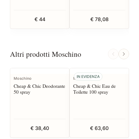
€ 44
€ 78,08
Altri prodotti Moschino
IN EVIDENZA
Moschino
Moschino
Mo
Cheap & Chic Deodorante
Cheap & Chic Eau de
Fr
50 spray
Toilette 100 spray
Toi
€ 38,40
€ 63,60