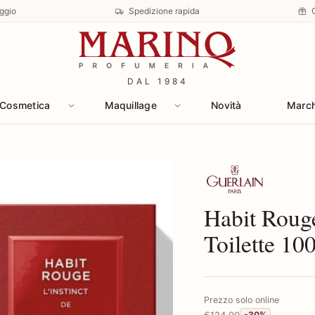
ggio
Spedizione rapida
DAL 1984
Cosmetica
Maquillage
Novità
Marc
Scopri i prodotti 
Habit Rouge
Toilette 10
Prezzo solo online
€124,00
-30%