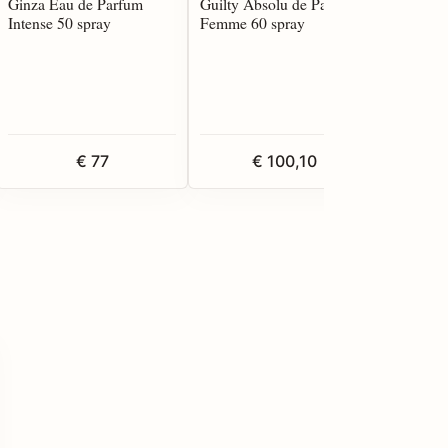
Ginza Eau de Parfum
Guilty Absolu de Parfum
Si Parfu
Intense 50 spray
Femme 60 spray
€ 77
€ 100,10