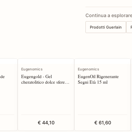
Continua a esplorar
Prodotti Guerlain
Eugenomics
Eugenomics
 de
Eugengold - Gel
EugenOil Rigenerante
cheratolitico dolce sfere
Segni Età 15 ml
oro 200 ml
€ 44,10
€ 61,60