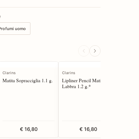
e
Profumi uomo
Clarins
Clarins
Carolina
Matita Sopracciglia 1.1 g.
Lipliner Pencil Matita
Good Gir
Labbra 1.2 g.*
50 spray
€ 16,80
€ 16,80