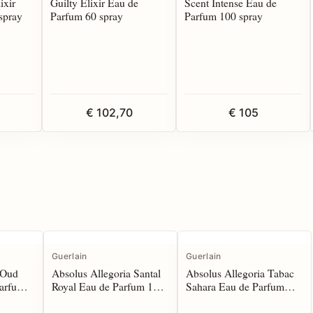
ixir
Guilty Elixir Eau de
Scent Intense Eau de
spray
Parfum 60 spray
Parfum 100 spray
€ 102,70
€ 105
Guerlain
Guerlain
 Oud
Absolus Allegoria Santal
Absolus Allegoria Tabac
Parfum
Royal Eau de Parfum 125
Sahara Eau de Parfum
spray
125 spray