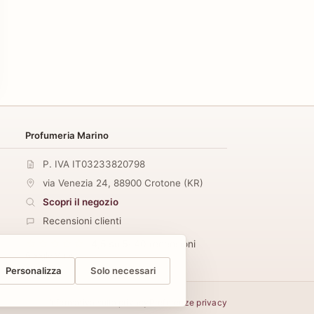
Profumeria Marino
P. IVA IT03233820798
via Venezia 24
,
88900
Crotone
(
KR
)
Scopri il negozio
Recensioni clienti
4,5 su 5
· 40 recensioni
Google Maps
Personalizza
Solo necessari
Informativa sulla privacy
Preferenze privacy