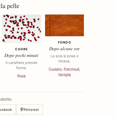
la pelle
FONDO
Dopo alcune ore
CUORE
Dopo pochi minuti
La scia si posa e
rimane.
Il carattere prende
forma.
Cuoiato
,
Patchouli
,
Vaniglia
Rosa
odotto
cebook
Pinterest