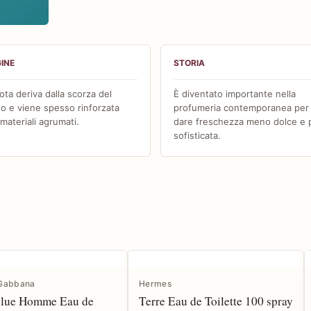
mo
INE
STORIA
ota deriva dalla scorza del
È diventato importante nella
to e viene spesso rinforzata
profumeria contemporanea per
materiali agrumati.
dare freschezza meno dolce e 
sofisticata.
 Gabbana
Hermes
Blue Homme Eau de
Terre Eau de Toilette 100 spray