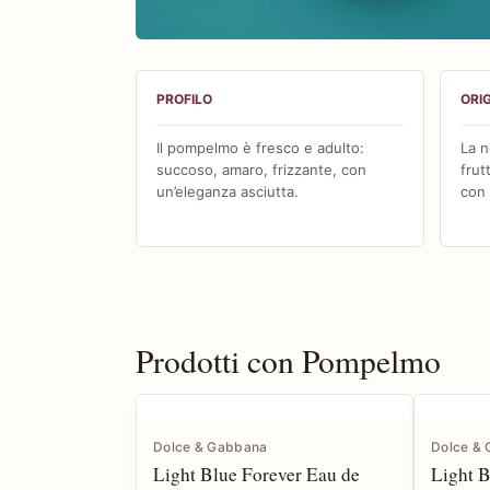
Guida olfattiva su Pompel
PROFILO
ORIG
Il pompelmo è fresco e adulto:
La n
succoso, amaro, frizzante, con
frut
un’eleganza asciutta.
con 
Prodotti con Pompelmo
Dolce & Gabbana
Dolce &
Light Blue Forever Eau de
Light 