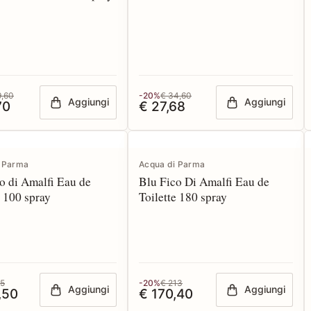
9,60
-20%
€ 34,60
Aggiungi
Aggiungi
70
€ 27,68
i Parma
Acqua di Parma
o di Amalfi Eau de
Blu Fico Di Amalfi Eau de
e 100 spray
Toilette 180 spray
65
-20%
€ 213
Aggiungi
Aggiungi
,50
€ 170,40