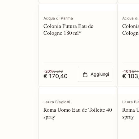
Acqua di Parma
Acqua d
Colonia Futura Eau de
Colonia
Cologne 180 ml*
Cologn
-20%
€ 213
-10%
€ 11
Aggiungi
€ 170,40
€ 103
Laura Biagiotti
Laura Bia
Roma Uomo Eau de Toilette 40
Roma U
spray
spray