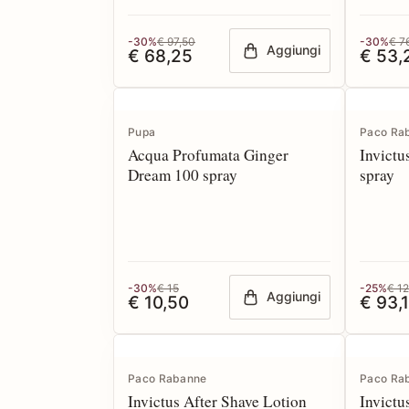
-30%
€ 97,50
-30%
€ 7
Aggiungi
€ 68,25
€ 53,
Pupa
Paco Ra
Acqua Profumata Ginger
Invictu
Dream 100 spray
spray
-30%
€ 15
-25%
€ 1
Aggiungi
€ 10,50
€ 93,
Paco Rabanne
Paco Ra
Invictus After Shave Lotion
Invictu