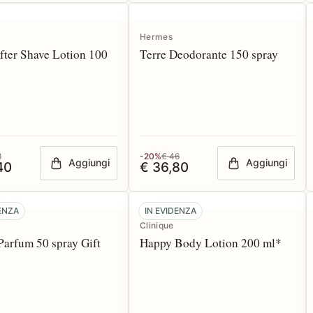
Hermes
fter Shave Lotion 100
Terre Deodorante 150 spray
8
-20%
€ 46
Aggiungi
Aggiungi
40
€ 36,80
DENZA
IN EVIDENZA
Clinique
arfum 50 spray Gift
Happy Body Lotion 200 ml*