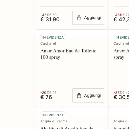
-45%
€ 58
-45%
€ 7
Aggiungi
€ 31,90
€ 42,
IN EVIDENZA
IN EVI
Cacharel
Cachare
Amor Amor Eau de Toilette
Amor A
100 spray
spray
-20%
€ 95
-35%
€ 4
Aggiungi
€ 76
€ 30,
IN EVIDENZA
Acqua di Parma
Acqua di
Blu Fico di Amalfi Eau de
Ficuvid