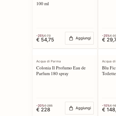
100 ml
-25%
€ 73
-25%
€ 3
Aggiungi
€ 54,75
€ 29,
Acqua di Parma
Acqua d
Colonia Il Profumo Eau de
Blu Fic
Parfum 180 spray
Toilett
-20%
€ 285
-10%
€ 1
Aggiungi
€ 228
€ 148