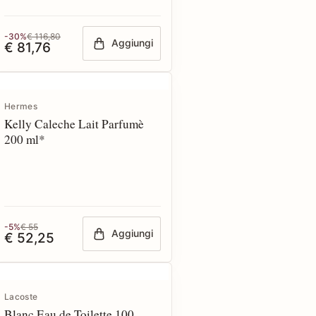
-30%
€ 116,80
Aggiungi
€ 81,76
Hermes
Kelly Caleche Lait Parfumè
200 ml*
-5%
€ 55
Aggiungi
€ 52,25
Lacoste
Blanc Eau de Toilette 100