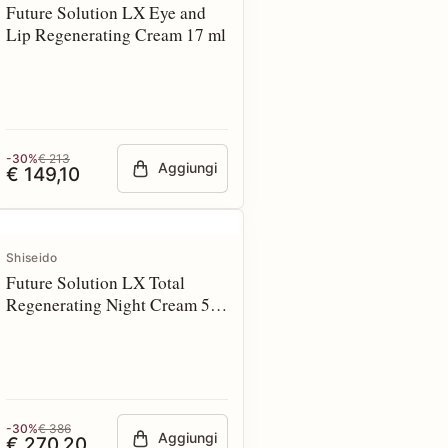
Future Solution LX Eye and
Lip Regenerating Cream 17 ml
-30%
€ 213
Aggiungi
€ 149,10
Shiseido
Future Solution LX Total
Regenerating Night Cream 50
ml Refill
-30%
€ 386
Aggiungi
€ 270,20