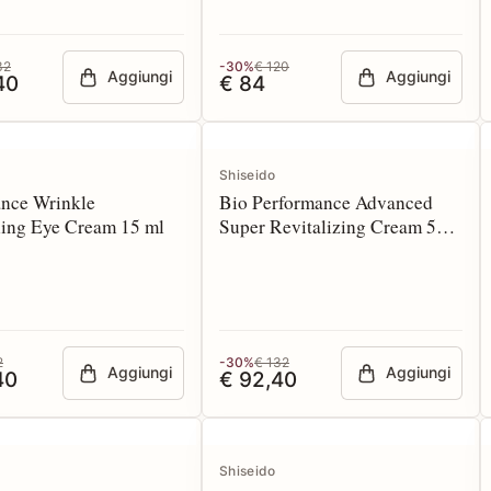
32
-30%
€ 120
Aggiungi
Aggiungi
40
€ 84
Shiseido
ance Wrinkle
Bio Performance Advanced
ing Eye Cream 15 ml
Super Revitalizing Cream 50
ml
2
-30%
€ 132
Aggiungi
Aggiungi
40
€ 92,40
Shiseido