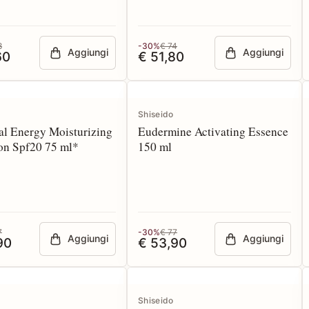
8
-30%
€ 74
Aggiungi
Aggiungi
60
€ 51,80
Shiseido
al Energy Moisturizing
Eudermine Activating Essence
on Spf20 75 ml*
150 ml
7
-30%
€ 77
Aggiungi
Aggiungi
90
€ 53,90
Shiseido