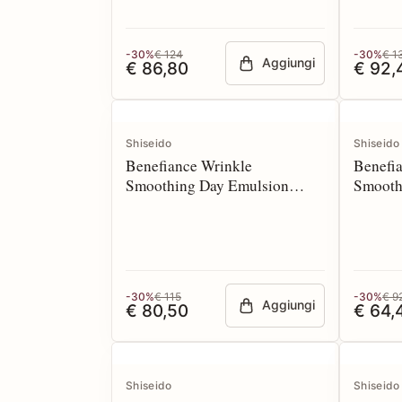
-30%
€ 124
-30%
€ 1
Aggiungi
€ 86,80
€ 92,
Shiseido
Shiseido
Benefiance Wrinkle
Benefi
Smoothing Day Emulsion
Smooth
spf20 75 ml
-30%
€ 115
-30%
€ 9
Aggiungi
€ 80,50
€ 64,
Shiseido
Shiseido