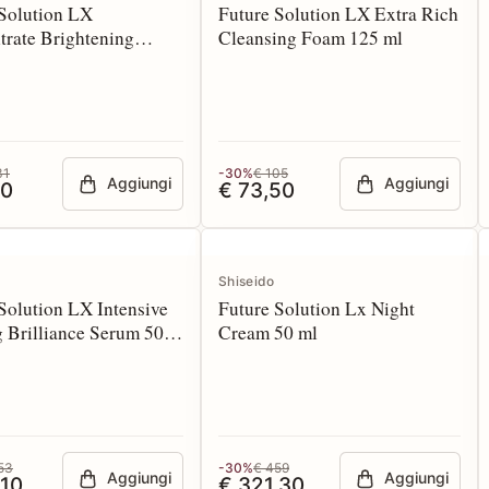
 Solution LX
Future Solution LX Extra Rich
rate Brightening
Cleansing Foam 125 ml
 170 ml Refill
31
-30%
€ 105
Aggiungi
Aggiungi
70
€ 73,50
Shiseido
Solution LX Intensive
Future Solution Lx Night
 Brilliance Serum 50
Cream 50 ml
l
53
-30%
€ 459
Aggiungi
Aggiungi
,10
€ 321,30