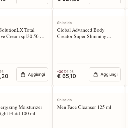
Shiseido
SolutionLX Total
Global Advanced Body
ive Cream spf30 50 ml
Creator Super Slimming
Reducer 200 ml
46
-30%
€ 93
Aggiungi
Aggiungi
,20
€ 65,10
Shiseido
ergizing Moisturizer
Men Face Cleanser 125 ml
ight Fluid 100 ml