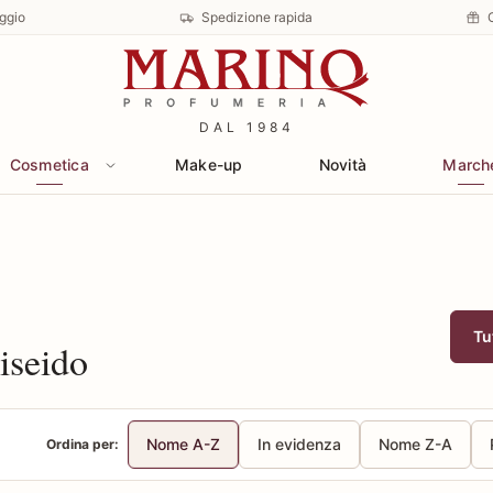
ggio
Spedizione rapida
DAL 1984
Cosmetica
Make-up
Novità
March
Tu
iseido
Nome A-Z
In evidenza
Nome Z-A
Ordina per: