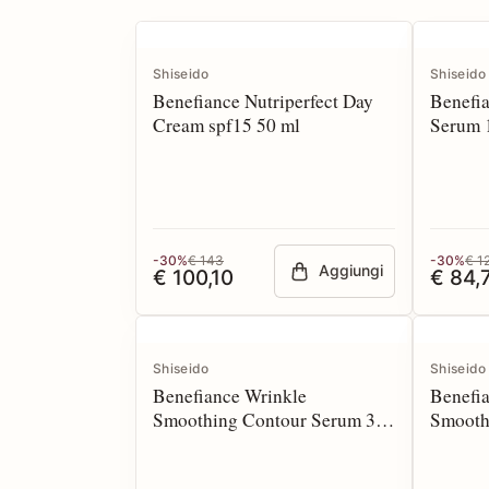
Shiseido
Shiseido
Benefiance Nutriperfect Day
Benefia
Cream spf15 50 ml
Serum 
-30%
€ 143
-30%
€ 1
Aggiungi
€ 100,10
€ 84,
Shiseido
Shiseido
Benefiance Wrinkle
Benefi
Smoothing Contour Serum 30
Smooth
ml