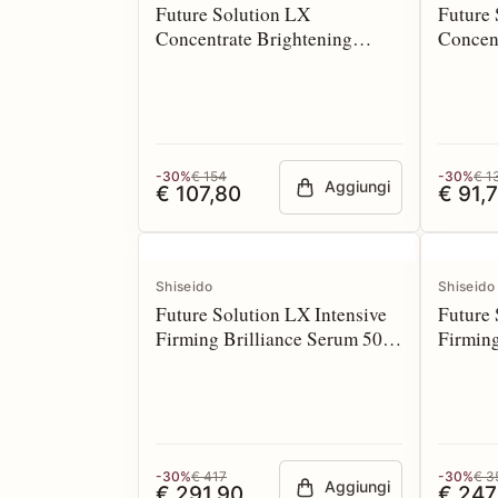
Future Solution LX
Future
Concentrate Brightening
Concent
Softner 170 ml
Softner
-30%
€ 154
-30%
€ 1
Aggiungi
€ 107,80
€ 91,
Shiseido
Shiseido
Future Solution LX Intensive
Future 
Firming Brilliance Serum 50
Firming
ml
ml Refi
-30%
€ 417
-30%
€ 3
Aggiungi
€ 291,90
€ 247