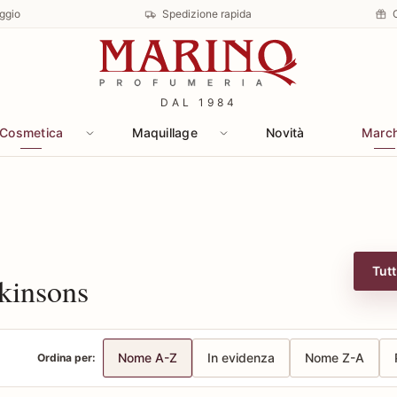
ggio
Spedizione rapida
DAL 1984
Cosmetica
Maquillage
Novità
Marc
Tutt
tkinsons
Nome A-Z
In evidenza
Nome Z-A
Ordina per: