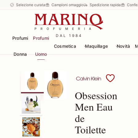
Selezione curata
Campioni omaggio
Spedizione rapida
Confe
DAL 1984
Profumi
Profumi
Cosmetica
Maquillage
Novità
M
Donna
Uomo
Scopri i prodotti Calvin
Obsession
Men Eau
de
Toilette