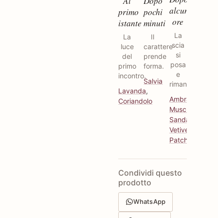
Al
Dopo
alcune
primo
pochi
ore
istante
minuti
La
La
Il
scia
luce
carattere
si
del
prende
posa
primo
forma.
e
incontro.
Salvia
rimane.
Lavanda
,
Ambrato
,
Coriandolo
Muschiato
,
Sandalo
,
Vetiver
,
Patchouli
Condividi questo
prodotto
WhatsApp