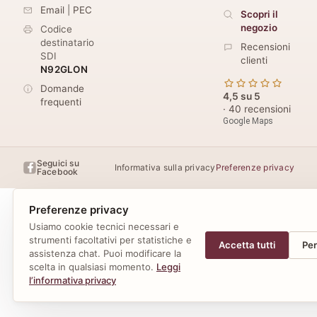
Email
|
PEC
Scopri il
negozio
Codice
destinatario
Recensioni
SDI
clienti
N92GLON
Domande
4,5 su 5
frequenti
· 40 recensioni
Google Maps
Seguici su
Informativa sulla privacy
Preferenze privacy
Facebook
Preferenze privacy
Usiamo cookie tecnici necessari e
strumenti facoltativi per statistiche e
Accetta tutti
Per
assistenza chat. Puoi modificare la
scelta in qualsiasi momento.
Leggi
l’informativa privacy