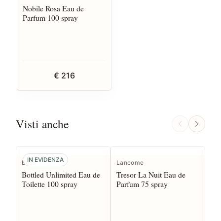
Nobile Rosa Eau de
Parfum 100 spray
€ 216
Visti anche
IN EVIDENZA
Boss
Lancome
Bu
Bottled Unlimited Eau de
Tresor La Nuit Eau de
Go
Toilette 100 spray
Parfum 75 spray
Ea
sp