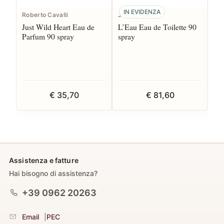
IN EVIDENZA
Roberto Cavalli
Jimmy Choo
Acq
Just Wild Heart Eau de
L’Eau Eau de Toilette 90
Eau
Parfum 90 spray
spray
€ 35,70
€ 81,60
Assistenza e fatture
Hai bisogno di assistenza?
+39 0962 20263
Email
|
PEC