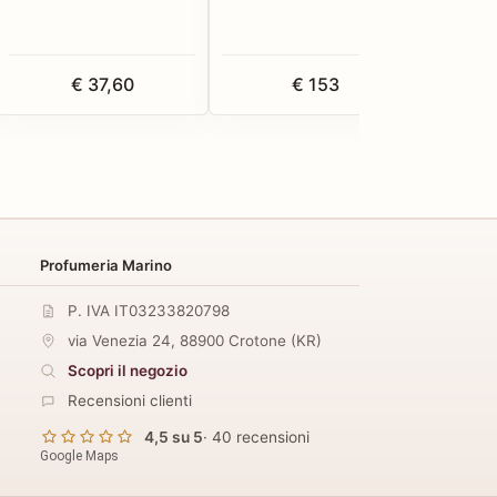
€ 37,60
€ 153
Profumeria Marino
P. IVA IT03233820798
via Venezia 24
,
88900
Crotone
(
KR
)
Scopri il negozio
Recensioni clienti
4,5 su 5
· 40 recensioni
Google Maps