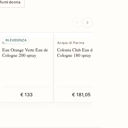
ofumi donna
IN EVIDENZA
Hermes
Acqua di Parma
Acqua di
Eau Orange Verte Eau de
Colonia Club Eau de
Colonia 
Cologne 200 spray
Cologne 180 spray
Cologne
€ 133
€ 181,05