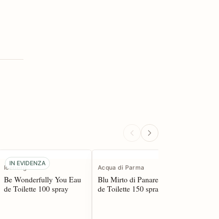
IN EVIDENZA
Iceberg
Acqua di Parma
Acqua di
Be Wonderfully You Eau
Blu Mirto di Panarea Eau
Nobile R
de Toilette 100 spray
de Toilette 150 spray*
Parfum 1