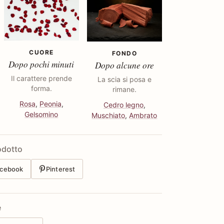
CUORE
FONDO
Dopo pochi minuti
Dopo alcune ore
Il carattere prende
La scia si posa e
forma.
rimane.
Rosa
,
Peonia
,
Cedro legno
,
Gelsomino
Muschiato
,
Ambrato
odotto
cebook
Pinterest
e