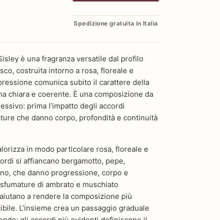
Spedizione gratuita in Italia
isley è una fragranza versatile dal profilo
sco, costruita intorno a rosa, floreale e
pressione comunica subito il carattere della
rma chiara e coerente. È una composizione da
ssivo: prima l’impatto degli accordi
mature che danno corpo, profondità e continuità
valorizza in modo particolare rosa, floreale e
cordi si affiancano bergamotto, pepe,
no, che danno progressione, corpo e
Le sfumature di ambrato e muschiato
 aiutano a rendere la composizione più
ibile. L’insieme crea un passaggio graduale
ondo: gli accordi più evidenti definiscono il