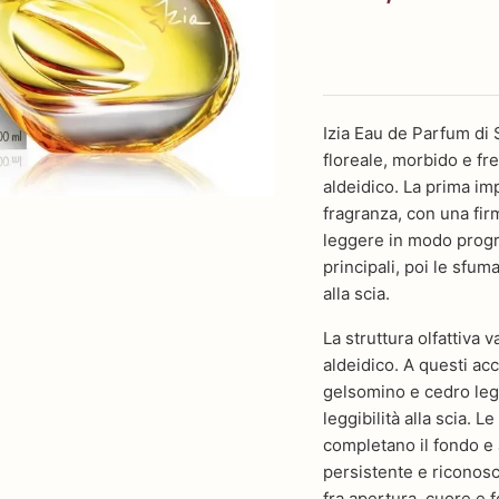
Izia Eau de Parfum di S
floreale, morbido e fre
aldeidico. La prima im
fragranza, con una fi
leggere in modo progre
principali, poi le sfu
alla scia.
La struttura olfattiva 
aldeidico. A questi ac
gelsomino e cedro leg
leggibilità alla scia. 
completano il fondo e
persistente e riconosc
fra apertura, cuore e f