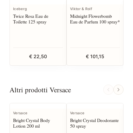
I
Iceberg
Viktor & Rolf
Ve
Twice Rosa Eau de
Midnight Flowerbomb
Dy
Toilette 125 spray
Eau de Parfum 100 spray*
Pa
€ 22,50
€ 101,15
Altri prodotti Versace
Versace
Versace
Ve
Bright Crystal Body
Bright Crystal Deodorante
Bri
Lotion 200 ml
50 spray
Toi