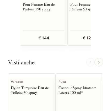
Pour Femme Eau de
Pour Femme Eau de
Parfum 150 spray
Parfum 50 spray
€ 144
€ 125,80
Visti anche
Versace
Pupa
Ve
Dylan Turquoise Eau de
Coconut Spray Idratante
Ye
Toilette 30 spray
Lovers 100 ml*
Toi