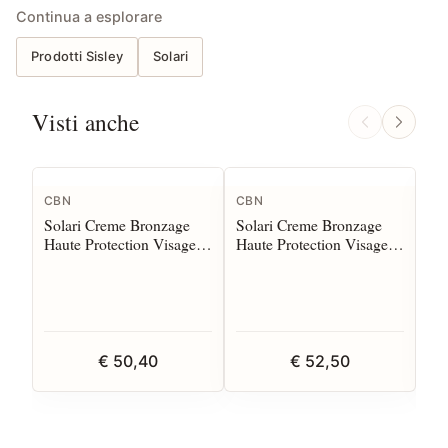
Continua a esplorare
Prodotti Sisley
Solari
Visti anche
CBN
CBN
Cla
Solari Creme Bronzage
Solari Creme Bronzage
Sol
Haute Protection Visage
Haute Protection Visage
Mi
50 ml SPF30
50 ml SPF50
SP
€ 50,40
€ 52,50