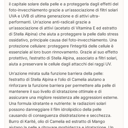
il capitale solare della pelle e a proteggerla dagli effetti del
foto-invecchiamento grazie a un'associazione di filtri solari
UVA e UVB di ultima generazione e di attivi ultra-
performanti. Un'azione anti-radicali grazie a
un'associazione di attivi (acetato di Vitamina E ed estratto
di Stella Alpina) che aiuta a proteggere la pelle dallo stress
ossidativo, principale causa del foto-invecchiamento. Una
protezione cellulare: proteggere l'integrità delle cellule è
essenziale al loro buon rinnovamento. Grazie al suo effetto
protettivo, l’estratto di Stella Alpina, associato a filtri solari,
aiuta a preservare le cellule dagli attacchi dei raggi UV.
Un'azione mirata sulla funzione barriera della pelle:
l’estratto di Stella Alpina e l'olio di Camelia aiutano a
rinforzare la funzione barriera per permettere alla pelle di
mantenere il suo livello di idratazione ottimale e di
assicurare una migliore resistenza alle aggressioni esterne.
Una formula idratante e nutriente: le radiazioni solari
possono danneggiare il film idrolipidico della pelle
causando di conseguenza disidratazione e secchezza.
Burro di Karité, olio di Camelia ed estratto di Mango
aiutano la pelle a ritrovare morbidezza e idratazione. Un