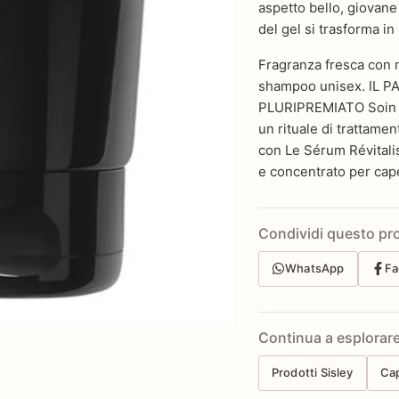
aspetto bello, giovane 
del gel si trasforma in
Fragranza fresca con n
shampoo unisex. IL 
PLURIPREMIATO Soin La
un rituale di trattame
con Le Sérum Révitalis
e concentrato per capel
Condividi questo pr
WhatsApp
Fa
Continua a esplorar
Prodotti Sisley
Cap