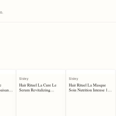
o.
Sisley
Sisley
e
Hair Rituel La Cure Le
Hair Rituel La Masque
paisante
Serum Revitalizing
Soin Nutrition Intense 190
Fortifyng 60 ml
ml