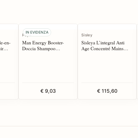
IN EVIDENZA
Pupa
Sisley
le-en-
Man Energy Booster-
Sisleya L’integral Anti
ir
Doccia Shampoo
Age Concentré Mains
x 50 ml
Energizzante 250 ml
spf30 75 ml
€ 9,03
€ 115,60