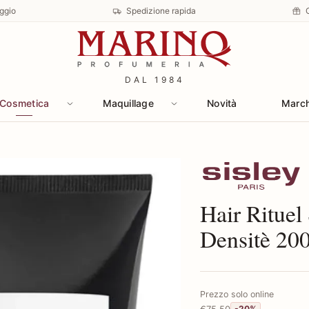
ggio
Spedizione rapida
DAL 1984
Cosmetica
Maquillage
Novità
Marc
Scopri i prodotti 
Hair Rituel
Densitè 20
Prezzo solo online
€75,50
-20%