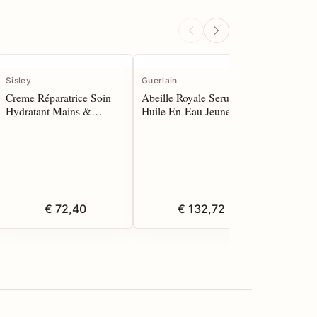
Sisley
Guerlain
Guerlain
Creme Réparatrice Soin
Abeille Royale Serum
Absolus 
Hydratant Mains &
Huile En-Eau Jeunesse 75
Essentie
Ongles 75 ml
ml
125 spra
€ 72,40
€ 132,72