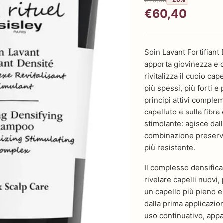
€60,40
Soin Lavant Fortifian
apporta giovinezza e d
rivitalizza il cuoio cap
più spessi, più forti e
principi attivi comple
capelluto e sulla fibra 
stimolante: agisce dall
combinazione preserva l
più resistente.
Il complesso densifican
rivelare capelli nuovi, 
un capello più pieno e 
dalla prima applicazio
uso continuativo, appar