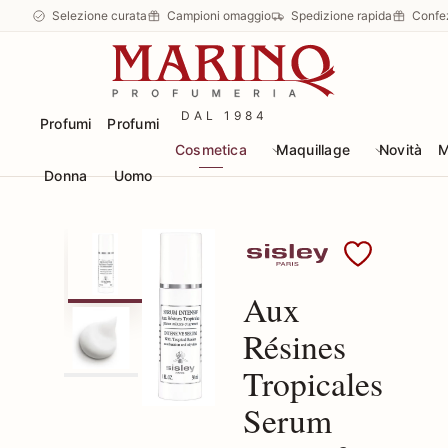
Selezione curata
Campioni omaggio
Spedizione rapida
Confe
DAL 1984
Profumi
Profumi
Cosmetica
Maquillage
Novità
M
Donna
Uomo
Scopri i prodotti Sisley
Aux
Résines
Tropicales
Serum