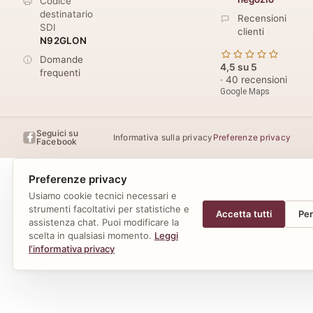
Codice
destinatario
Recensioni
SDI
clienti
N92GLON
Domande
4,5 su 5
frequenti
· 40 recensioni
Google Maps
Seguici su
Informativa sulla privacy
Preferenze privacy
Facebook
Preferenze privacy
Usiamo cookie tecnici necessari e
strumenti facoltativi per statistiche e
Accetta tutti
Per
assistenza chat. Puoi modificare la
scelta in qualsiasi momento.
Leggi
l’informativa privacy