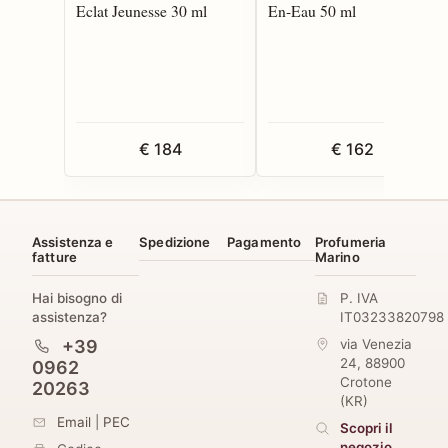
Eclat Jeunesse 30 ml
En-Eau 50 ml
€ 184
€ 162
Assistenza e
Spedizione
Pagamento
Profumeria
fatture
Marino
Hai bisogno di
P. IVA
assistenza?
IT03233820798
+39
via Venezia
24
,
88900
0962
Crotone
20263
(
KR
)
Email
|
PEC
Scopri il
negozio