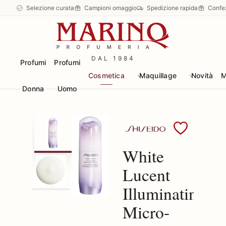
Selezione curata
Campioni omaggio
Spedizione rapida
Confe
DAL 1984
Profumi
Profumi
Cosmetica
Maquillage
Novità
M
Donna
Uomo
Scopri i prodotti Shise
White
Lucent
Illuminating
Micro-