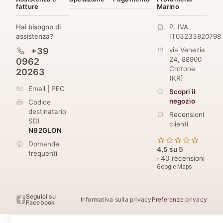
fatture
Marino
Hai bisogno di
P. IVA
assistenza?
IT03233820798
+39
via Venezia
24
,
88900
0962
Crotone
20263
(
KR
)
Email
|
PEC
Scopri il
negozio
Codice
destinatario
Recensioni
SDI
clienti
N92GLON
Domande
4,5 su 5
frequenti
· 40 recensioni
Google Maps
Seguici su
Informativa sulla privacy
Preferenze privacy
Facebook