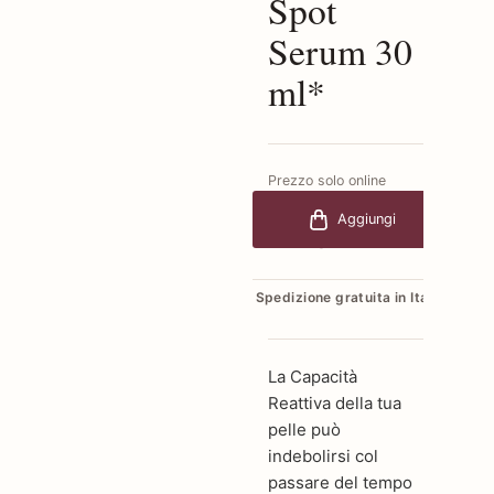
Spot
Serum 30
ml*
Prezzo solo online
€129,00
-30%
Aggiungi
€90,30
Spedizione gratuita in Italia
La Capacità
Reattiva della tua
pelle può
indebolirsi col
passare del tempo