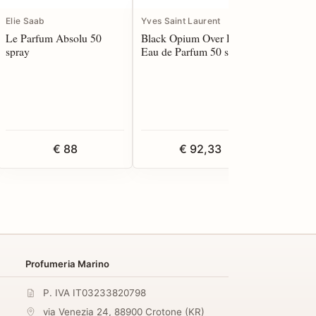
Elie Saab
Yves Saint Laurent
Hermes
Le Parfum Absolu 50
Black Opium Over Red
24 Faub
spray
Eau de Parfum 50 spray
Parfum 1
€ 88
€ 92,33
Profumeria Marino
P. IVA IT03233820798
via Venezia 24
,
88900
Crotone
(
KR
)