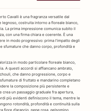
to Cavalli è una fragranza versatile dal
 e legnoso, costruita intorno a floreale bianco,
glia. La prima impressione comunica subito il
nza, con una firma chiara e coerente. È una
re in modo progressivo: prima l’impatto degli
i le sfumature che danno corpo, profondità e
valorizza in modo particolare floreale bianco,
lia. A questi accordi si affiancano ambrato,
chouli, che danno progressione, corpo e
 Le sfumature di fruttato e mandarino completano
endere la composizione più persistente e
me crea un passaggio graduale fra apertura,
rdi più evidenti definiscono il tema, mentre le
ngono rotondità, profondità e continuità sulla
ca fiore d’arancio, pepe rosa, gelsomino