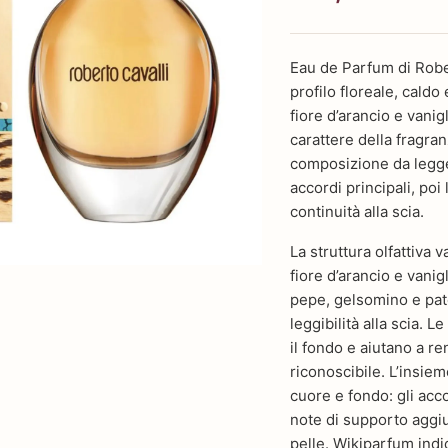
Eau de Parfum di Rober
profilo floreale, caldo
fiore d’arancio e vani
carattere della fragra
composizione da legge
accordi principali, po
continuità alla scia.
La struttura olfattiva 
fiore d’arancio e vanig
pepe, gelsomino e pat
leggibilità alla scia.
il fondo e aiutano a r
riconoscibile. L’insie
cuore e fondo: gli acco
note di supporto aggiu
pelle. Wikiparfum indi