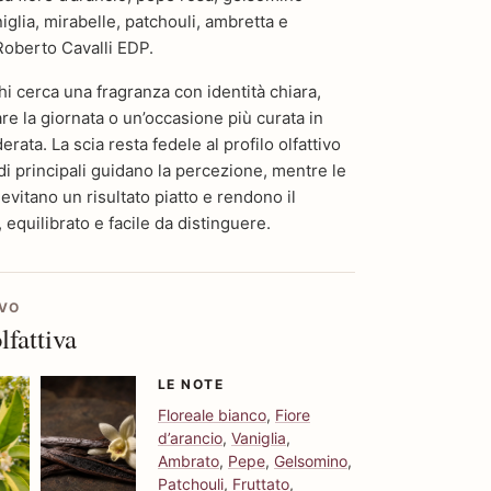
glia, mirabelle, patchouli, ambretta e
oberto Cavalli EDP.
hi cerca una fragranza con identità chiara,
 la giornata o un’occasione più curata in
erata. La scia resta fedele al profilo olfattivo
di principali guidano la percezione, mentre le
vitano un risultato piatto e rendono il
equilibrato e facile da distinguere.
IVO
fattiva
LE NOTE
Floreale bianco
,
Fiore
d’arancio
,
Vaniglia
,
Ambrato
,
Pepe
,
Gelsomino
,
Patchouli
,
Fruttato
,