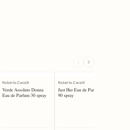
Roberto Cavalli
Roberto Cavalli
Roberto C
Verde Assoluto Donna
Just Her Eau de Parfum
Just Her
Eau de Parfum 30 spray
90 spray
50 spray