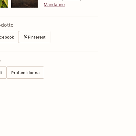
Mandarino
odotto
cebook
Pinterest
e
li
Profumi donna