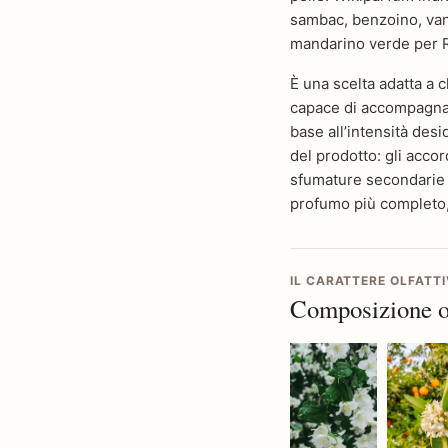
sambac, benzoino, vani
mandarino verde per R
È una scelta adatta a c
capace di accompagnare
base all’intensità desid
del prodotto: gli accor
sfumature secondarie e
profumo più completo, 
IL CARATTERE OLFATT
Composizione ol