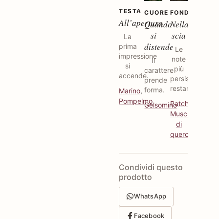
TESTA
CUORE
FONDO
All’apertura
Quando
Nella
si
scia
La
distende
prima
Le
impressione
note
Il
si
più
carattere
accende.
persistenti
prende
restano.
forma.
Marino
,
Pompelmo
Patchouli
,
Gelsomino
Muschio
di
quercia
Condividi questo
prodotto
WhatsApp
Facebook