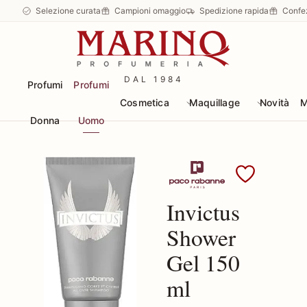
Selezione curata
Campioni omaggio
Spedizione rapida
Confe
DAL 1984
Profumi
Profumi
Cosmetica
Maquillage
Novità
M
Donna
Uomo
Scopri i prodotti Pac
Invictus
Shower
Gel 150
ml