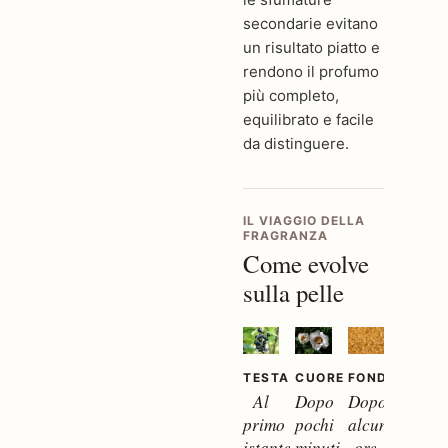
secondarie evitano
un risultato piatto e
rendono il profumo
più completo,
equilibrato e facile
da distinguere.
IL VIAGGIO DELLA
FRAGRANZA
Come evolve
sulla pelle
TESTA
CUORE
FONDO
Al
Dopo
Dopo
primo
pochi
alcune
istante
minuti
ore