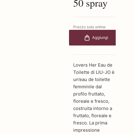
50 spray
Prezzo solo online
€34,00
-25%
Aggiungi
€25,50
Lovers Her Eau de
Toilette di LIU-JO è
un’eau de toilette
femminile dal
profilo fruttato,
floreale e fresco,
costruita intorno a
fruttato, floreale e
fresco. La prima
impressione