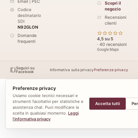
Email
|
PEC
Scopri il
negozio
Codice
destinatario
Recensioni
SDI
clienti
N92GLON
Domande
4,5 su 5
frequenti
· 40 recensioni
Google Maps
Seguici su
Informativa sulla privacy
Preferenze privacy
Facebook
Preferenze privacy
Usiamo cookie tecnici necessari e
strumenti facoltativi per statistiche e
Accetta tutti
Per
assistenza chat. Puoi modificare la
scelta in qualsiasi momento.
Leggi
l’informativa privacy