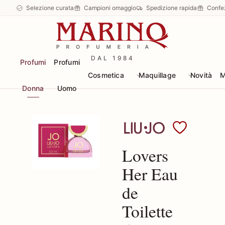
Selezione curata
Campioni omaggio
Spedizione rapida
Confe
DAL 1984
Profumi
Profumi
Cosmetica
Maquillage
Novità
M
Donna
Uomo
Scopri i prodotti LIU-J
Lovers
Her Eau
de
Toilette