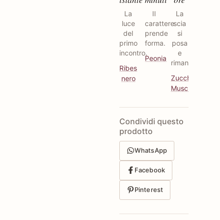
La
Il
La
luce
carattere
scia
del
prende
si
primo
forma.
posa
incontro.
e
Peonia
rimane.
Ribes
Zucchero
,
nero
Muschiato
Condividi questo
prodotto
WhatsApp
Facebook
Pinterest