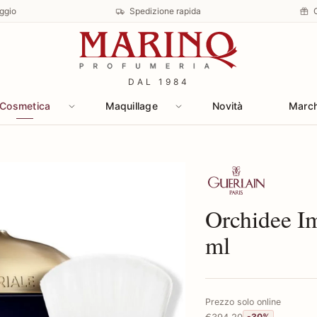
ggio
Spedizione rapida
DAL 1984
Cosmetica
Maquillage
Novità
Marc
Scopri i prodotti 
Orchidee I
ml
Prezzo solo online
€394,20
-30%