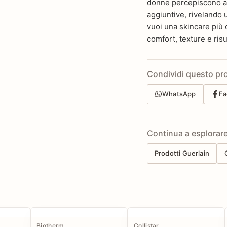
donne percepiscono al r
aggiuntive, rivelando 
vuoi una skincare più 
comfort, texture e ris
Condividi questo pr
WhatsApp
Fa
Continua a esplorar
Prodotti Guerlain
Biotherm
Collistar