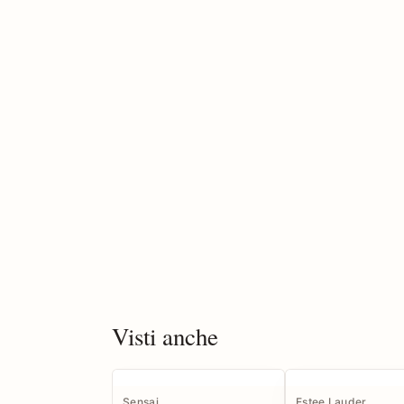
Visti anche
Sensai
Estee Lauder