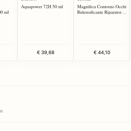
Aquapower 72H 50 ml
Magnifica Contorno Occhi
00 ml
Ridensificante Riparatore
15 ml*
€ 39,68
€ 44,10
o.