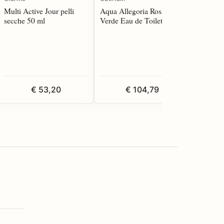
Multi Active Jour pelli
Aqua Allegoria Rosa
Eye Line
secche 50 ml
Verde Eau de Toilette 125
Nero 4.5
spray
€ 53,20
€ 104,79