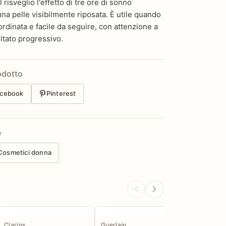
isveglio l'effetto di tre ore di sonno
una pelle visibilmente riposata. È utile quando
ordinata e facile da seguire, con attenzione a
ultato progressivo.
odotto
cebook
Pinterest
e
Cosmetici donna
Clarins
Guerlain
Pupa