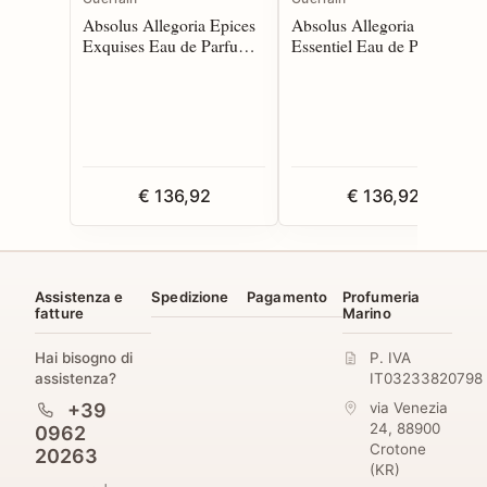
Absolus Allegoria Epices
Absolus Allegoria Oud
Exquises Eau de Parfum
Essentiel Eau de Parfum
125 spray
125 spray
€ 136,92
€ 136,92
Assistenza e
Spedizione
Pagamento
Profumeria
fatture
Marino
Hai bisogno di
P. IVA
assistenza?
IT03233820798
+39
via Venezia
24
,
88900
0962
Crotone
20263
(
KR
)