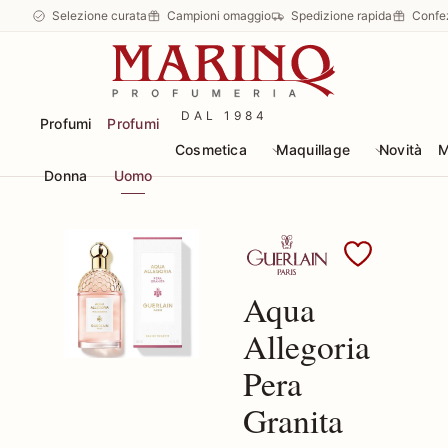
Selezione curata
Campioni omaggio
Spedizione rapida
Confe
DAL 1984
Profumi
Profumi
Cosmetica
Maquillage
Novità
M
Donna
Uomo
Scopri i prodotti Guerl
Aqua
Allegoria
Pera
Granita