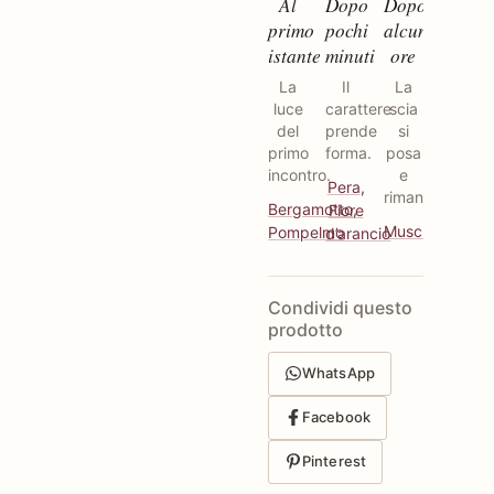
Al
Dopo
Dopo
primo
pochi
alcune
istante
minuti
ore
La
Il
La
luce
carattere
scia
del
prende
si
primo
forma.
posa
incontro.
e
Pera
,
rimane.
Bergamotto
,
Fiore
Muschiato
Pompelmo
d’arancio
Condividi questo
prodotto
WhatsApp
Facebook
Pinterest