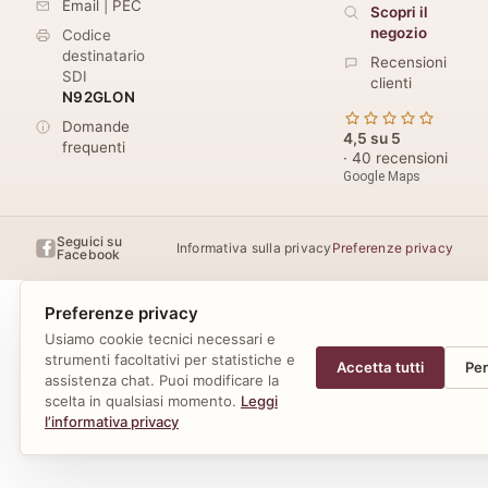
Email
|
PEC
Scopri il
negozio
Codice
destinatario
Recensioni
SDI
clienti
N92GLON
Domande
4,5 su 5
frequenti
· 40 recensioni
Google Maps
Seguici su
Informativa sulla privacy
Preferenze privacy
Facebook
Preferenze privacy
Usiamo cookie tecnici necessari e
strumenti facoltativi per statistiche e
Accetta tutti
Per
assistenza chat. Puoi modificare la
scelta in qualsiasi momento.
Leggi
l’informativa privacy