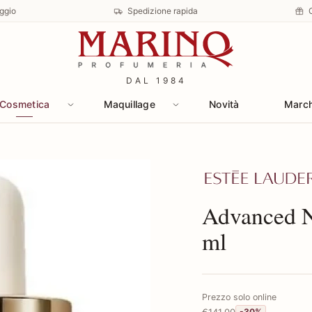
ggio
Spedizione rapida
DAL 1984
Cosmetica
Maquillage
Novità
Marc
Scopri i prodotti
Advanced N
ml
Prezzo solo online
€141,00
-30%