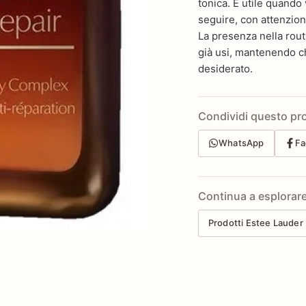
tonica. È utile quando 
seguire, con attenzion
La presenza nella rout
già usi, mantenendo ch
desiderato.
Condividi questo pr
WhatsApp
Fa
Continua a esplorar
Prodotti Estee Lauder