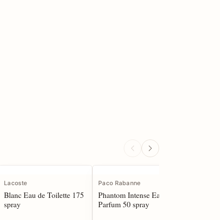
Lacoste
Paco Rabanne
Estee La
Blanc Eau de Toilette 175
Phantom Intense Eau de
Revitali
spray
Parfum 50 spray
Youth P