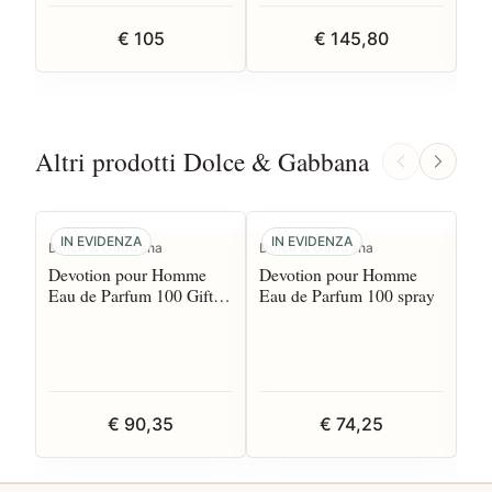
€ 105
€ 145,80
Altri prodotti Dolce & Gabbana
IN EVIDENZA
IN EVIDENZA
I
Dolce & Gabbana
Dolce & Gabbana
Do
Devotion pour Homme
Devotion pour Homme
De
Eau de Parfum 100 Gift
Eau de Parfum 100 spray
Ea
Set
€ 90,35
€ 74,25