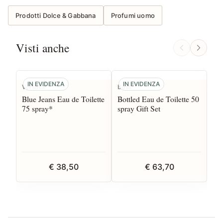
Prodotti Dolce & Gabbana
Profumi uomo
Visti anche
IN EVIDENZA
IN EVIDENZA
Versace
Boss
Cla
Blue Jeans Eau de Toilette
Bottled Eau de Toilette 50
Eau
75 spray*
spray Gift Set
Do
€ 38,50
€ 63,70