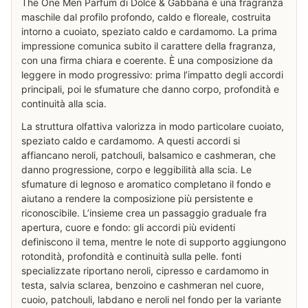
The One Men Parfum di Dolce & Gabbana è una fragranza
maschile dal profilo profondo, caldo e floreale, costruita
intorno a cuoiato, speziato caldo e cardamomo. La prima
impressione comunica subito il carattere della fragranza,
con una firma chiara e coerente. È una composizione da
leggere in modo progressivo: prima l’impatto degli accordi
principali, poi le sfumature che danno corpo, profondità e
continuità alla scia.
La struttura olfattiva valorizza in modo particolare cuoiato,
speziato caldo e cardamomo. A questi accordi si
affiancano neroli, patchouli, balsamico e cashmeran, che
danno progressione, corpo e leggibilità alla scia. Le
sfumature di legnoso e aromatico completano il fondo e
aiutano a rendere la composizione più persistente e
riconoscibile. L’insieme crea un passaggio graduale fra
apertura, cuore e fondo: gli accordi più evidenti
definiscono il tema, mentre le note di supporto aggiungono
rotondità, profondità e continuità sulla pelle. fonti
specializzate riportano neroli, cipresso e cardamomo in
testa, salvia sclarea, benzoino e cashmeran nel cuore,
cuoio, patchouli, labdano e neroli nel fondo per la variante