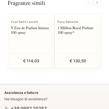
Fragranze simili
Yves Saint Laurent
Paco Rabanne
Ar
Y Eau de Parfum Intense
1 Million Royal Parfum
Ac
100 spray
100 spray*
de
€ 114,03
€ 130,50
Assistenza e fatture
Hai bisogno di assistenza?
+39 0962 20263