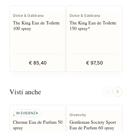
Dolce & Gabbana
Dolce & Gabbana
The King Eau de Toilette
The King Eau de Toilette
100 spray
150 spray*
€ 85,40
€ 97,50
Visti anche
IN EVIDENZA
Azzaro
Givenchy
Ice
Chrome Eau de Parfum 50
Gentleman Society Sport
Ho
spray
Eau de Parfum 60 spray
20