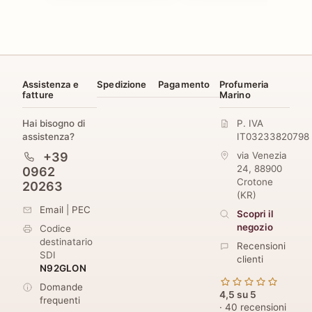
Assistenza e
Spedizione
Pagamento
Profumeria
fatture
Marino
Hai bisogno di
P. IVA
assistenza?
IT03233820798
+39
via Venezia
24
,
88900
0962
Crotone
20263
(
KR
)
Email
|
PEC
Scopri il
negozio
Codice
destinatario
Recensioni
SDI
clienti
N92GLON
Domande
4,5 su 5
frequenti
· 40 recensioni