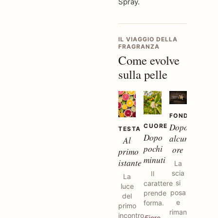
Spray.
IL VIAGGIO DELLA
FRAGRANZA
Come evolve
sulla pelle
FONDO
Dopo
CUORE
TESTA
Dopo
alcune
Al
pochi
ore
primo
minuti
istante
La
scia
Il
La
si
carattere
luce
posa
prende
del
e
forma.
primo
rimane.
incontro.
Fiore