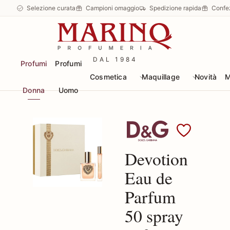
Selezione curata
Campioni omaggio
Spedizione rapida
Confe
DAL 1984
Profumi
Profumi
Cosmetica
Maquillage
Novità
M
Donna
Uomo
Scopri i prodotti Dolc
Devotion
Eau de
Parfum
50 spray