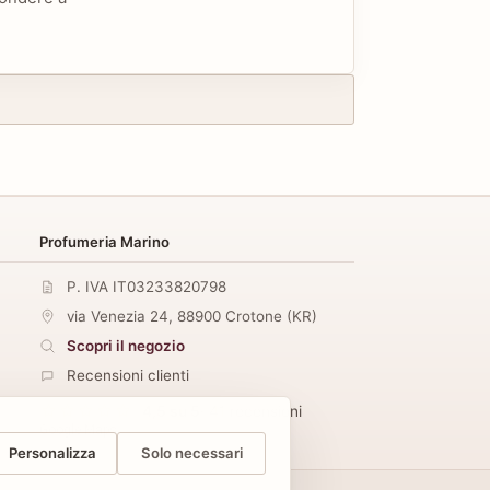
Profumeria Marino
P. IVA IT03233820798
via Venezia 24
,
88900
Crotone
(
KR
)
Scopri il negozio
Recensioni clienti
4,5 su 5
· 41 recensioni
Google Maps
Personalizza
Solo necessari