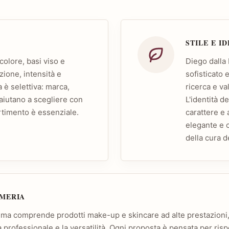
STILE E I
colore, basi viso e
Diego dalla 
zione, intensità e
sofisticato 
a è selettiva: marca,
ricerca e va
aiutano a scegliere con
L'identità 
rtimento è essenziale.
carattere e 
elegante e
della cura d
UMERIA
lma comprende prodotti make-up e skincare ad alte prestazioni, 
sa professionale e la versatilità. Ogni proposta è pensata per ris