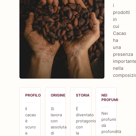
i
prodotti
in
cui
Cacao
ha
una
presenza
important
nella
composizi
Guida olfattiva su Cacao
PROFILO
ORIGINE
STORIA
NEI
PROFUMI
Il
Si
È
Nei
cacao
lavora
diventato
profumi
è
con
protagonista
dà
scuro
assoluta
con
profondità
e
di
la