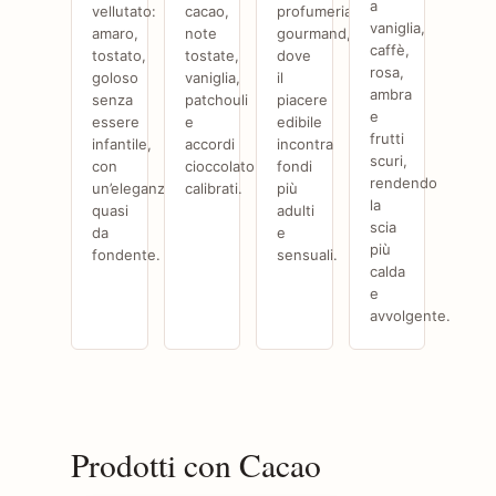
a
vellutato:
cacao,
profumeria
vaniglia,
amaro,
note
gourmand,
caffè,
tostato,
tostate,
dove
rosa,
goloso
vaniglia,
il
ambra
senza
patchouli
piacere
e
essere
e
edibile
frutti
infantile,
accordi
incontra
scuri,
con
cioccolato
fondi
rendendo
un’eleganza
calibrati.
più
la
quasi
adulti
scia
da
e
più
fondente.
sensuali.
calda
e
avvolgente.
Prodotti con Cacao