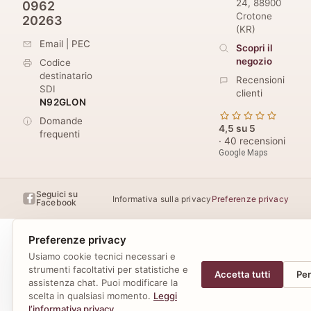
24
,
88900
0962
Crotone
20263
(
KR
)
Email
|
PEC
Scopri il
negozio
Codice
destinatario
Recensioni
SDI
clienti
N92GLON
Domande
4,5 su 5
frequenti
· 40 recensioni
Google Maps
Seguici su
Informativa sulla privacy
Preferenze privacy
Facebook
Preferenze privacy
Usiamo cookie tecnici necessari e
strumenti facoltativi per statistiche e
Accetta tutti
Per
assistenza chat. Puoi modificare la
scelta in qualsiasi momento.
Leggi
l’informativa privacy