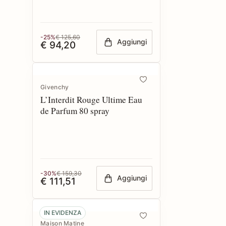
-25%
€ 125,60
Aggiungi
€ 94,20
Givenchy
L’Interdit Rouge Ultime Eau
de Parfum 80 spray
-30%
€ 159,30
Aggiungi
€ 111,51
IN EVIDENZA
Maison Matine