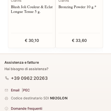
Clarins
Clarins
Cla
Blush Joli Couleur & Eclat
Bronzing Powder 10 g.*
De
Longue Tenue 5 g.
Ye
€ 30,10
€ 33,60
Assistenza e fatture
Hai bisogno di assistenza?
+39 0962 20263
Email
|
PEC
Codice destinatario SDI
N92GLON
Domande frequenti