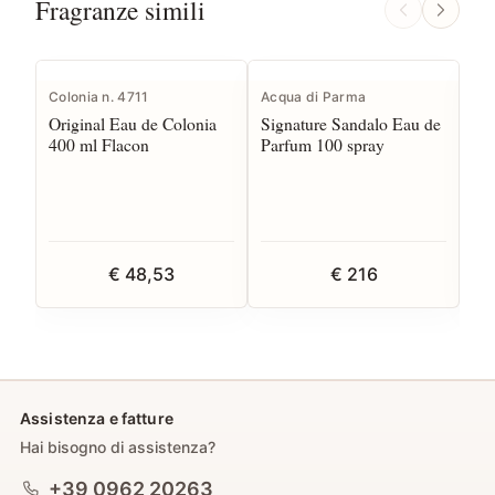
Fragranze simili
Colonia n. 4711
Acqua di Parma
Ac
Original Eau de Colonia
Signature Sandalo Eau de
Si
400 ml Flacon
Parfum 100 spray
Inf
10
€ 48,53
€ 216
Assistenza e fatture
Hai bisogno di assistenza?
+39 0962 20263