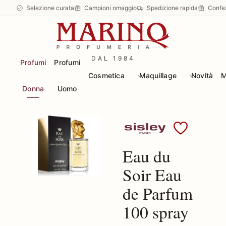
Selezione curata
Campioni omaggio
Spedizione rapida
Confe
DAL 1984
Profumi
Profumi
Cosmetica
Maquillage
Novità
M
Donna
Uomo
Scopri i prodotti Sisley
Eau du
Soir Eau
de Parfum
100 spray