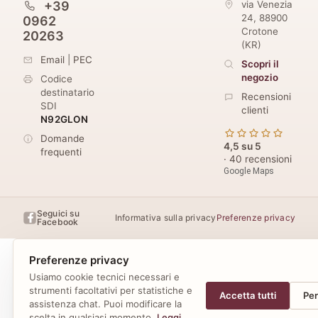
+39
via Venezia
24
,
88900
0962
Crotone
20263
(
KR
)
Email
|
PEC
Scopri il
negozio
Codice
destinatario
Recensioni
SDI
clienti
N92GLON
Domande
4,5 su 5
frequenti
· 40 recensioni
Google Maps
Seguici su
Informativa sulla privacy
Preferenze privacy
Facebook
Preferenze privacy
Usiamo cookie tecnici necessari e
strumenti facoltativi per statistiche e
Accetta tutti
Per
assistenza chat. Puoi modificare la
scelta in qualsiasi momento.
Leggi