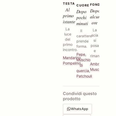
TESTA
FONDO
CUORE
Al
Dopo
Dopo
primo
alcune
pochi
istante
ore
minuti
La
La
Il
luce
scia
carattere
del
si
prende
primo
posa
forma.
incontro.
e
Pepe
,
rimane.
Mandarino
,
Muschio
Pompelmo
Ambrato
,
di
Muschiato
quercia
,
Patchouli
Condividi questo
prodotto
WhatsApp